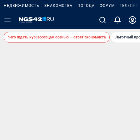
НЕДВИЖИМОСТЬ
ЗНАКОМСТВА
ПОГОДА
ФОРУМ
ТЕЛЕПРО
Чего ждать кузбассовцам осенью — ответ экономиста
Льготный про