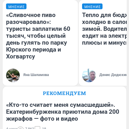
МНЕНИЕ
МНЕНИЕ
«Сливочное пиво
Тепло для бюдж
разочаровало»:
холодно в сало
туристы заплатили 60
зимой. Водитель
тысяч, чтобы целый
ездит на электр
день гулять по парку
плюсы и минус
Юрского периода и
Хогвартсу
Яна Шаламова
Денис Дедюхин
РЕКОМЕНДУЕМ
«Кто-то считает меня сумасшедшей».
Екатеринбурженка приютила дома 200
жирафов — фото и видео
4 часа
7 862
18