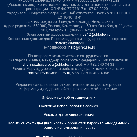
информационных технологий и массовых коммуникаций
(Роскомнадзор). Регистрационный номер и дата принятия решения о
регистрации - ЭЛ № ФС 77-78817 от 07.08.2020 г.
Учредитель: Общество с ограниченной ответственностью "ИНТЕРНЕТ
ТЕХНОЛОГИИ"
Главный редактор: Левчук Александр Николаевич
Адрес редакции: 650000, Россия, Кемерово, ул. 50 лет Октября, д. 11, офис
201, телефон +7 (3842) 23-22-60
Электронный адрес редакции:
ngs42@shkulev.ru
Контактные данные для Роскомнадзора и государственных органов:
juristnsk@shkulev.ru
Техподдержка:
help@shkulev.ru
По вопросам коммерческого сотрудничества:
Жапарова Жанна, менеджер по работе с федеральными клиентами
zhanna.zhaparova@shkulev.ru
, моб. + 7 982 640 34 32
Ревина Мария, директор по работе с федеральными клиентами
mariya.revina@shkulev.ru
, моб. +7 910 402 4056
Редакция сайта не несет ответственности за достоверность
информации, содержащейся в рекламных объявлениях.
Информация об ограничениях
Политика использования cookies
Рекомендательные системы
Политика конфиденциальности и обработки персональных данных и
правила использования сайта