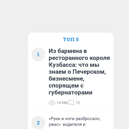
ТОП 5
Из бармена в
1
ресторанного короля
Кузбасса: что мы
знаем о Печерском,
бизнесмене,
спорящем с
губернаторами
14 086
12
«Руки и ноги разбросало,
2
ужас»: водителя и