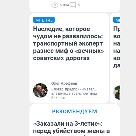
5 834
5
МНЕНИЕ
МНЕНИЕ
Наследие, которое
Продаш
чудом не развалилось:
возьмут
транспортный эксперт
нам го
разнес миф о «вечных»
налого
советских дорогах
коснет
даже р
Олег Арефьев
Блогер, предприниматель,
Ан
владелец в транспортном
бизнесе
РЕКОМЕНДУЕМ
«Заказали на 3-летие»:
перед убийством жены в