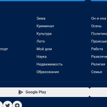
Зима
Он и она
Криминал
Осень
Культура
Политик
Лето
Происше
спорт
Мой дом
Работа
Наука
Развлеч
Недвижимость
Религия
Образование
Семья
Google Play