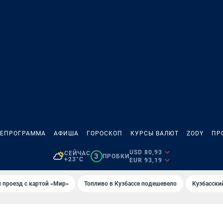
ЛЕПРОГРАММА
АФИША
ГОРОСКОП
КУРСЫ ВАЛЮТ
ZODY
ПР
USD 80,93
СЕЙЧАС
3
ПРОБКИ
+23°C
EUR 93,19
 проезд с картой «Мир»
Топливо в Кузбассе подешевело
Кузбасски