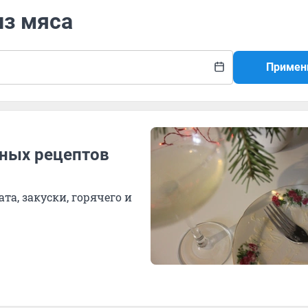
из мяса
Примен
ьных рецептов
а, закуски, горячего и