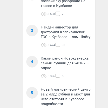
пассажирку разорвало на
трассе в Кузбассе
8 508
7
Найден инвестор для
3
достройки Крапивинской
ГЭС в Кузбассе — зам Шойгу
6 474
35
Какой район Новокузнецка
4
самый лучший для жизни —
опрос
5 896
5
Новый логистический центр
5
за 2 млрд рублей и мост для
него отстроят в Кузбассе —
подробности