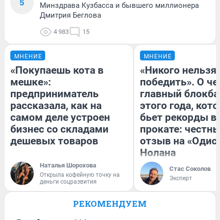
5
Минздрава Кузбасса и бывшего миллионера
Дмитрия Беглова
4 983
15
МНЕНИЕ
МНЕНИЕ
«Покупаешь кота в
«Никого нельзя
мешке»:
победить». О ч
предприниматель
главный блокба
рассказала, как на
этого года, кот
самом деле устроен
бьет рекорды в
бизнес со складами
прокате: честн
дешевых товаров
отзыв на «Одис
Нолана
Наталья Шорохова
Стас Соколов
Открыла кофейную точку на
Эксперт
деньги соцразвития
РЕКОМЕНДУЕМ