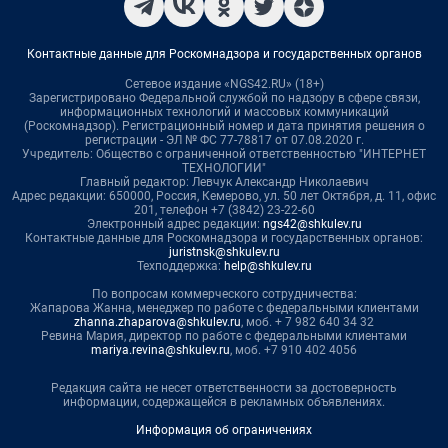
Контактные данные для Роскомнадзора и государственных органов
Сетевое издание «NGS42.RU» (18+)
Зарегистрировано Федеральной службой по надзору в сфере связи,
информационных технологий и массовых коммуникаций
(Роскомнадзор). Регистрационный номер и дата принятия решения о
регистрации - ЭЛ № ФС 77-78817 от 07.08.2020 г.
Учредитель: Общество с ограниченной ответственностью "ИНТЕРНЕТ
ТЕХНОЛОГИИ"
Главный редактор: Левчук Александр Николаевич
Адрес редакции: 650000, Россия, Кемерово, ул. 50 лет Октября, д. 11, офис
201, телефон +7 (3842) 23-22-60
Электронный адрес редакции:
ngs42@shkulev.ru
Контактные данные для Роскомнадзора и государственных органов:
juristnsk@shkulev.ru
Техподдержка:
help@shkulev.ru
По вопросам коммерческого сотрудничества:
Жапарова Жанна, менеджер по работе с федеральными клиентами
zhanna.zhaparova@shkulev.ru
, моб. + 7 982 640 34 32
Ревина Мария, директор по работе с федеральными клиентами
mariya.revina@shkulev.ru
, моб. +7 910 402 4056
Редакция сайта не несет ответственности за достоверность
информации, содержащейся в рекламных объявлениях.
Информация об ограничениях