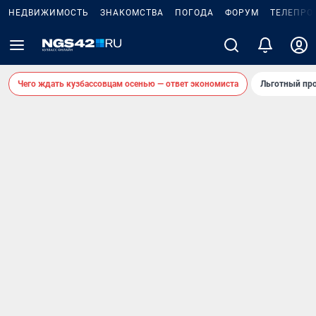
НЕДВИЖИМОСТЬ
ЗНАКОМСТВА
ПОГОДА
ФОРУМ
ТЕЛЕПРО
Чего ждать кузбассовцам осенью — ответ экономиста
Льготный про