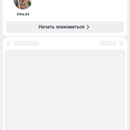
irina
,
64
Начать знакомиться