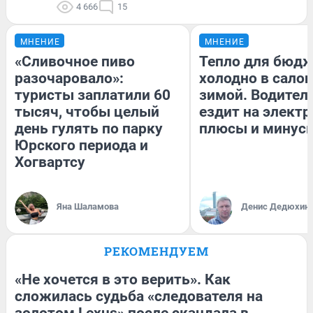
4 666
15
МНЕНИЕ
МНЕНИЕ
«Сливочное пиво
Тепло для бюдж
разочаровало»:
холодно в сало
туристы заплатили 60
зимой. Водитель
тысяч, чтобы целый
ездит на электр
день гулять по парку
плюсы и минус
Юрского периода и
Хогвартсу
Яна Шаламова
Денис Дедюхин
РЕКОМЕНДУЕМ
«Не хочется в это верить». Как
сложилась судьба «следователя на
золотом Lexus» после скандала в