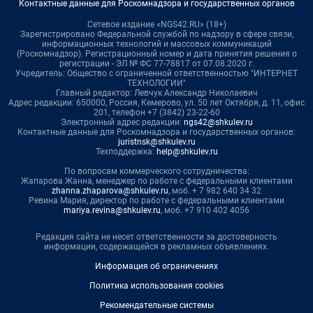
Контактные данные для Роскомнадзора и государственных органов
Сетевое издание «NGS42.RU» (18+)
Зарегистрировано Федеральной службой по надзору в сфере связи,
информационных технологий и массовых коммуникаций
(Роскомнадзор). Регистрационный номер и дата принятия решения о
регистрации - ЭЛ № ФС 77-78817 от 07.08.2020 г.
Учредитель: Общество с ограниченной ответственностью "ИНТЕРНЕТ
ТЕХНОЛОГИИ"
Главный редактор: Левчук Александр Николаевич
Адрес редакции: 650000, Россия, Кемерово, ул. 50 лет Октября, д. 11, офис
201, телефон +7 (3842) 23-22-60
Электронный адрес редакции:
ngs42@shkulev.ru
Контактные данные для Роскомнадзора и государственных органов:
juristnsk@shkulev.ru
Техподдержка:
help@shkulev.ru
По вопросам коммерческого сотрудничества:
Жапарова Жанна, менеджер по работе с федеральными клиентами
zhanna.zhaparova@shkulev.ru
, моб. + 7 982 640 34 32
Ревина Мария, директор по работе с федеральными клиентами
mariya.revina@shkulev.ru
, моб. +7 910 402 4056
Редакция сайта не несет ответственности за достоверность
информации, содержащейся в рекламных объявлениях.
Информация об ограничениях
Политика использования cookies
Рекомендательные системы