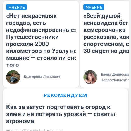
МНЕНИЕ
МНЕНИЕ
«Нет некрасивых
«Всей душой
городов, есть
ненавидела бег»
недофинансированные».
кемеровчанка
Путешественники
рассказала, как
проехали 2000
спортсменом, е
километров по Уралу на
30 сидел на див
машине — стоило ли оно
того
Елена Денисова
Екатерина Литкевич
Корреспондент N
РЕКОМЕНДУЕМ
Как за август подготовить огород к
зиме и не потерять урожай — советы
агронома