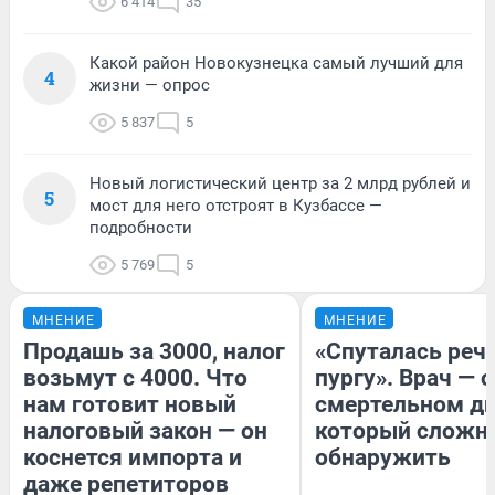
6 414
35
Какой район Новокузнецка самый лучший для
4
жизни — опрос
5 837
5
Новый логистический центр за 2 млрд рублей и
5
мост для него отстроят в Кузбассе —
подробности
5 769
5
МНЕНИЕ
МНЕНИЕ
Продашь за 3000, налог
«Спуталась речь
возьмут с 4000. Что
пургу». Врач — о
нам готовит новый
смертельном ди
налоговый закон — он
который сложн
коснется импорта и
обнаружить
даже репетиторов