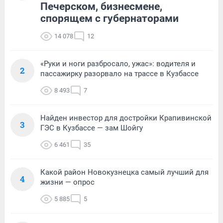
Печерском, бизнесмене,
спорящем с губернаторами
14 078
12
«Руки и ноги разбросало, ужас»: водителя и
2
пассажирку разорвало на трассе в Кузбассе
8 493
7
Найден инвестор для достройки Крапивинской
3
ГЭС в Кузбассе — зам Шойгу
6 461
35
Какой район Новокузнецка самый лучший для
4
жизни — опрос
5 885
5