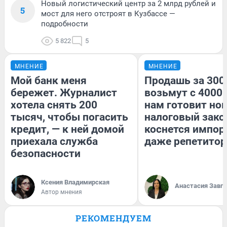
Новый логистический центр за 2 млрд рублей и
5
мост для него отстроят в Кузбассе —
подробности
5 822
5
МНЕНИЕ
МНЕНИЕ
Мой банк меня
Продашь за 3000
бережет. Журналист
возьмут с 4000.
хотела снять 200
нам готовит но
тысяч, чтобы погасить
налоговый зако
кредит, — к ней домой
коснется импор
приехала служба
даже репетитор
безопасности
Ксения Владимирская
Анастасия Завг
Автор мнения
РЕКОМЕНДУЕМ