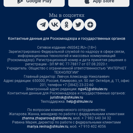
Google Play
App Store
Мы в соцсетях
Контактные данные для Роскомнадзора и государственных органов
Сетевое издание «NGS42.RU» (18+)
Зарегистрировано Федеральной службой по надзору в сфере связи,
информационных технологий и массовых коммуникаций
(Роскомнадзор). Регистрационный номер и дата принятия решения о
регистрации - ЭЛ № ФС 77-78817 от 07.08.2020 г.
Учредитель: Общество с ограниченной ответственностью "ИНТЕРНЕТ
ТЕХНОЛОГИИ"
Главный редактор: Левчук Александр Николаевич
Адрес редакции: 650000, Россия, Кемерово, ул. 50 лет Октября, д. 11, офис
201, телефон +7 (3842) 23-22-60
Электронный адрес редакции:
ngs42@shkulev.ru
Контактные данные для Роскомнадзора и государственных органов:
juristnsk@shkulev.ru
Техподдержка:
help@shkulev.ru
По вопросам коммерческого сотрудничества:
Жапарова Жанна, менеджер по работе с федеральными клиентами
zhanna.zhaparova@shkulev.ru
, моб. + 7 982 640 34 32
Ревина Мария, директор по работе с федеральными клиентами
mariya.revina@shkulev.ru
, моб. +7 910 402 4056