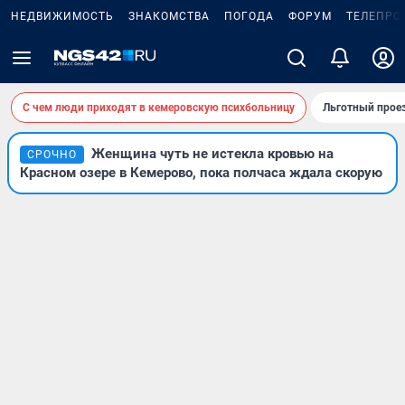
НЕДВИЖИМОСТЬ
ЗНАКОМСТВА
ПОГОДА
ФОРУМ
ТЕЛЕПРО
С чем люди приходят в кемеровскую психбольницу
Льготный проез
Женщина чуть не истекла кровью на
СРОЧНО
Красном озере в Кемерово, пока полчаса ждала скорую