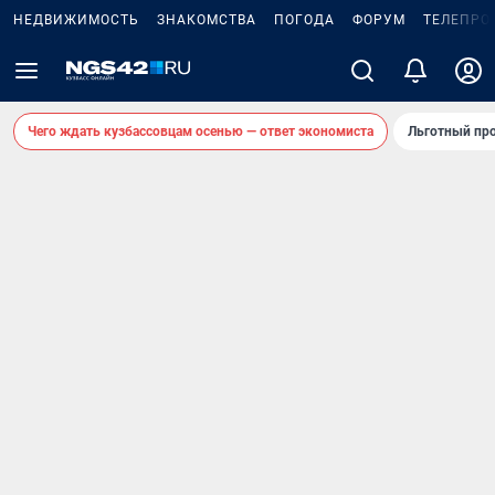
НЕДВИЖИМОСТЬ
ЗНАКОМСТВА
ПОГОДА
ФОРУМ
ТЕЛЕПРО
Чего ждать кузбассовцам осенью — ответ экономиста
Льготный про