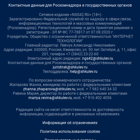
Контактные данные для Роскомнадзора и государственных органов
Сетевое издание «NGS42.RU» (18+)
Зарегистрировано Федеральной службой по надзору в сфере связи,
информационных технологий и массовых коммуникаций
(Роскомнадзор). Регистрационный номер и дата принятия решения о
регистрации - ЭЛ № ФС 77-78817 от 07.08.2020 г.
Учредитель: Общество с ограниченной ответственностью "ИНТЕРНЕТ
ТЕХНОЛОГИИ"
Главный редактор: Левчук Александр Николаевич
Адрес редакции: 650000, Россия, Кемерово, ул. 50 лет Октября, д. 11, офис
201, телефон +7 (3842) 23-22-60
Электронный адрес редакции:
ngs42@shkulev.ru
Контактные данные для Роскомнадзора и государственных органов:
juristnsk@shkulev.ru
Техподдержка:
help@shkulev.ru
По вопросам коммерческого сотрудничества:
Жапарова Жанна, менеджер по работе с федеральными клиентами
zhanna.zhaparova@shkulev.ru
, моб. + 7 982 640 34 32
Ревина Мария, директор по работе с федеральными клиентами
mariya.revina@shkulev.ru
, моб. +7 910 402 4056
Редакция сайта не несет ответственности за достоверность
информации, содержащейся в рекламных объявлениях.
Информация об ограничениях
Политика использования cookies