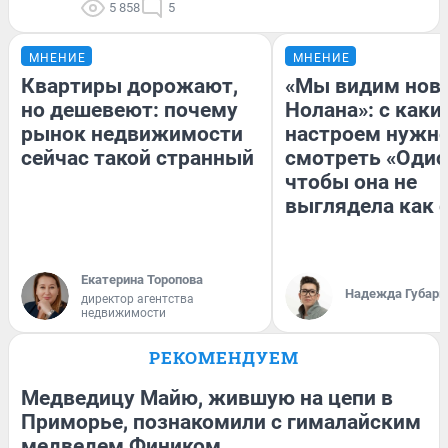
5 858
5
МНЕНИЕ
МНЕНИЕ
Квартиры дорожают,
«Мы видим нов
но дешевеют: почему
Нолана»: с каки
рынок недвижимости
настроем нужн
сейчас такой странный
смотреть «Одис
чтобы она не
выглядела как 
Екатерина Торопова
Надежда Губарь
директор агентства
недвижимости
РЕКОМЕНДУЕМ
Медведицу Майю, жившую на цепи в
Приморье, познакомили с гималайским
медведем Фиником