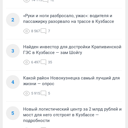
«Руки и ноги разбросало, ужас»: водителя и
2
пассажирку разорвало на трассе в Кузбассе
8 567
7
Найден инвестор для достройки Крапивинской
3
ГЭС в Кузбассе — зам Шойгу
6 497
35
Какой район Новокузнецка самый лучший для
4
жизни — опрос
5 915
5
Новый логистический центр за 2 млрд рублей и
5
мост для него отстроят в Кузбассе —
подробности