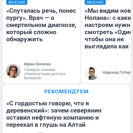
МНЕНИЕ
МНЕНИЕ
«Спуталась речь, понес
«Мы видим нов
пургу». Врач — о
Нолана»: с каки
смертельном диагнозе,
настроем нужн
который сложно
смотреть «Одис
обнаружить
чтобы она не
выглядела как 
Ирина Волкова
Главврач клиники
Надежда Губарь
«Реабилитация доктора
Волковой»
РЕКОМЕНДУЕМ
«С гордостью говорю, что я
деревенский»: зачем северянин
оставил нефтяную компанию и
переехал в глушь на Алтай