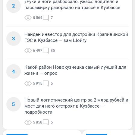
«Руки и ноги разбросало, ужас»: водителя и
2
пассажирку разорвало на трассе в Кузбассе
8 564
7
Найден инвестор для достройки Крапивинской
3
ГЭС в Кузбассе — зам Шойгу
6 497
35
Какой район Новокузнецка самый лучший для
4
жизни — опрос
5 915
5
Новый логистический центр за 2 млрд рублей и
5
мост для него отстроят в Кузбассе —
подробности
5 858
5