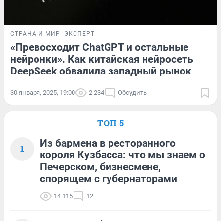
СТРАНА И МИР
ЭКСПЕРТ
«Превосходит ChatGPT и остальные
нейронки». Как китайская нейросеть
DeepSeek обвалила западный рынок
30 января, 2025, 19:00
2 234
Обсудить
ТОП 5
Из бармена в ресторанного
1
короля Кузбасса: что мы знаем о
Печерском, бизнесмене,
спорящем с губернаторами
14 115
12