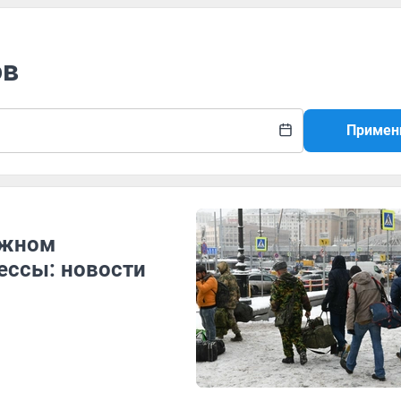
ов
Примен
ожном
ессы: новости