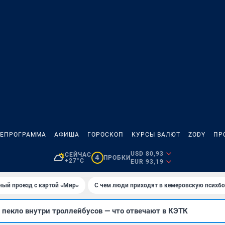
ЛЕПРОГРАММА
АФИША
ГОРОСКОП
КУРСЫ ВАЛЮТ
ZODY
ПР
USD 80,93
СЕЙЧАС
4
ПРОБКИ
+27°C
EUR 93,19
ный проезд с картой «Мир»
С чем люди приходят в кемеровскую психб
пекло внутри троллейбусов — что отвечают в КЭТК