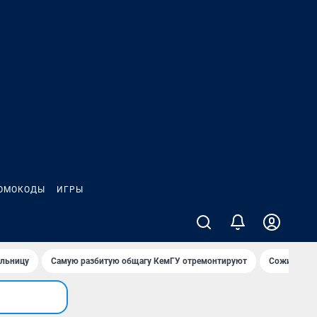
ОМОКОДЫ
ИГРЫ
ольницу
Самую разбитую общагу КемГУ отремонтируют
Сожительни