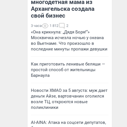
многодетная мама из
Архангельска создала
свой бизнес
3 часа
1 812
2
«Она крикнула: „Дядя Боря!“»
Москвичка исчезла ночью у океана
во Вьетнаме. Что произошло в
последние минуты пропажи девушки
Как приготовить ленивые беляши —
простой способ от жительницы
Барнаула
Новости ХМАО за 5 августа: муж дает
деньги Айзе, вартовчанин оголился
возле ТЦ, откроются новые
поликлиники
AI-AINA: Атака на соцсети депутатов,