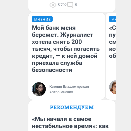
5 792
5
МНЕНИЕ
МНЕНИЕ
Мой банк меня
«Спутал
бережет. Журналист
пургу».
хотела снять 200
смерте
тысяч, чтобы погасить
которы
кредит, — к ней домой
обнару
приехала служба
безопасности
Ир
Гл
Ксения Владимирская
«Р
Автор мнения
Во
РЕКОМЕНДУЕМ
«Мы начали в самое
нестабильное время»: как