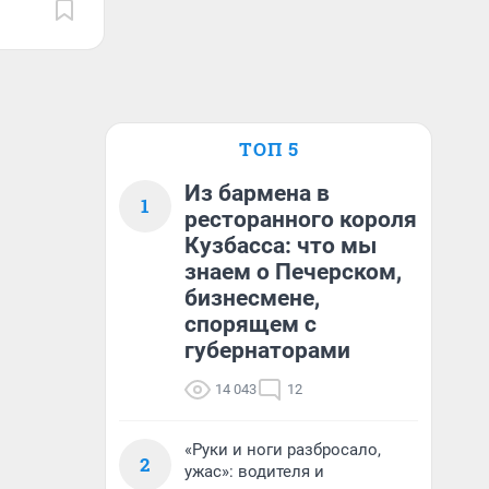
ТОП 5
Из бармена в
1
ресторанного короля
Кузбасса: что мы
знаем о Печерском,
бизнесмене,
спорящем с
губернаторами
14 043
12
«Руки и ноги разбросало,
2
ужас»: водителя и