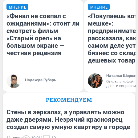
МНЕНИЕ
МНЕНИЕ
«Финал не совпал с
«Покупаешь кот
ожиданиями»: стоит ли
мешке»:
смотреть фильм
предпринимате
«Старый орел» на
рассказала, как
большом экране —
самом деле уст
честная рецензия
бизнес со скла
дешевых товар
Наталья Шорохо
Надежда Губарь
Открыла кофейну
деньги соцразви
РЕКОМЕНДУЕМ
Стены в зеркалах, а управлять можно
даже дверями. Незрячий красноярец
создал самую умную квартиру в городе
11 часов
10 011
10