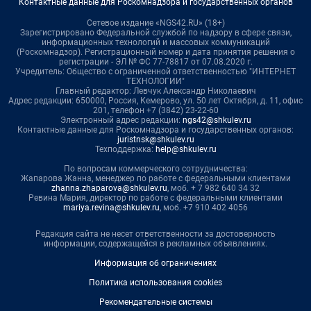
Контактные данные для Роскомнадзора и государственных органов
Сетевое издание «NGS42.RU» (18+)
Зарегистрировано Федеральной службой по надзору в сфере связи,
информационных технологий и массовых коммуникаций
(Роскомнадзор). Регистрационный номер и дата принятия решения о
регистрации - ЭЛ № ФС 77-78817 от 07.08.2020 г.
Учредитель: Общество с ограниченной ответственностью "ИНТЕРНЕТ
ТЕХНОЛОГИИ"
Главный редактор: Левчук Александр Николаевич
Адрес редакции: 650000, Россия, Кемерово, ул. 50 лет Октября, д. 11, офис
201, телефон +7 (3842) 23-22-60
Электронный адрес редакции:
ngs42@shkulev.ru
Контактные данные для Роскомнадзора и государственных органов:
juristnsk@shkulev.ru
Техподдержка:
help@shkulev.ru
По вопросам коммерческого сотрудничества:
Жапарова Жанна, менеджер по работе с федеральными клиентами
zhanna.zhaparova@shkulev.ru
, моб. + 7 982 640 34 32
Ревина Мария, директор по работе с федеральными клиентами
mariya.revina@shkulev.ru
, моб. +7 910 402 4056
Редакция сайта не несет ответственности за достоверность
информации, содержащейся в рекламных объявлениях.
Информация об ограничениях
Политика использования cookies
Рекомендательные системы