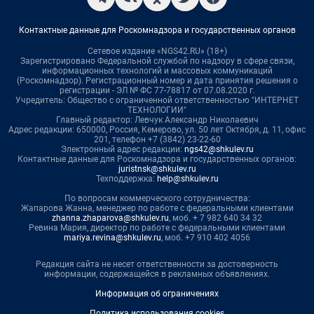
Контактные данные для Роскомнадзора и государственных органов
Сетевое издание «NGS42.RU» (18+)
Зарегистрировано Федеральной службой по надзору в сфере связи,
информационных технологий и массовых коммуникаций
(Роскомнадзор). Регистрационный номер и дата принятия решения о
регистрации - ЭЛ № ФС 77-78817 от 07.08.2020 г.
Учредитель: Общество с ограниченной ответственностью "ИНТЕРНЕТ
ТЕХНОЛОГИИ"
Главный редактор: Левчук Александр Николаевич
Адрес редакции: 650000, Россия, Кемерово, ул. 50 лет Октября, д. 11, офис
201, телефон +7 (3842) 23-22-60
Электронный адрес редакции:
ngs42@shkulev.ru
Контактные данные для Роскомнадзора и государственных органов:
juristnsk@shkulev.ru
Техподдержка:
help@shkulev.ru
По вопросам коммерческого сотрудничества:
Жапарова Жанна, менеджер по работе с федеральными клиентами
zhanna.zhaparova@shkulev.ru
, моб. + 7 982 640 34 32
Ревина Мария, директор по работе с федеральными клиентами
mariya.revina@shkulev.ru
, моб. +7 910 402 4056
Редакция сайта не несет ответственности за достоверность
информации, содержащейся в рекламных объявлениях.
Информация об ограничениях
Политика использования cookies