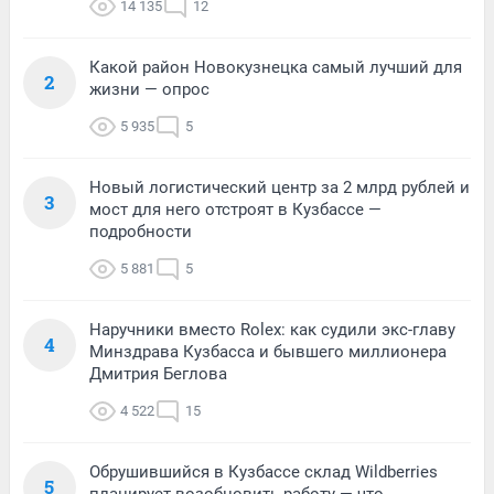
14 135
12
Какой район Новокузнецка самый лучший для
2
жизни — опрос
5 935
5
Новый логистический центр за 2 млрд рублей и
3
мост для него отстроят в Кузбассе —
подробности
5 881
5
Наручники вместо Rolex: как судили экс-главу
4
Минздрава Кузбасса и бывшего миллионера
Дмитрия Беглова
4 522
15
Обрушившийся в Кузбассе склад Wildberries
5
планирует возобновить работу — что