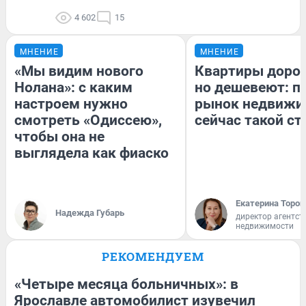
4 602
15
МНЕНИЕ
МНЕНИЕ
«Мы видим нового
Квартиры доро
Нолана»: с каким
но дешевеют: п
настроем нужно
рынок недвижи
смотреть «Одиссею»,
сейчас такой с
чтобы она не
выглядела как фиаско
Екатерина Тороп
Надежда Губарь
директор агентст
недвижимости
РЕКОМЕНДУЕМ
«Четыре месяца больничных»: в
Ярославле автомобилист изувечил