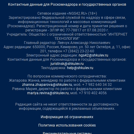
Контактные данные для Роскомнадзора и государственных органов
Сетевое издание «NGS42.RU» (18+)
Зарегистрировано Федеральной службой по надзору в сфере связи,
информационных технологий и массовых коммуникаций
(Роскомнадзор). Регистрационный номер и дата принятия решения о
регистрации - ЭЛ № ФС 77-78817 от 07.08.2020 г.
Учредитель: Общество с ограниченной ответственностью "ИНТЕРНЕТ
ТЕХНОЛОГИИ"
Главный редактор: Левчук Александр Николаевич
Адрес редакции: 650000, Россия, Кемерово, ул. 50 лет Октября, д. 11, офис
201, телефон +7 (3842) 23-22-60
Электронный адрес редакции:
ngs42@shkulev.ru
Контактные данные для Роскомнадзора и государственных органов:
juristnsk@shkulev.ru
Техподдержка:
help@shkulev.ru
По вопросам коммерческого сотрудничества:
Жапарова Жанна, менеджер по работе с федеральными клиентами
zhanna.zhaparova@shkulev.ru
, моб. + 7 982 640 34 32
Ревина Мария, директор по работе с федеральными клиентами
mariya.revina@shkulev.ru
, моб. +7 910 402 4056
Редакция сайта не несет ответственности за достоверность
информации, содержащейся в рекламных объявлениях.
Информация об ограничениях
Политика использования cookies
Рекомендательные системы