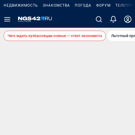
НЕДВИЖИМОСТЬ
ЗНАКОМСТВА
ПОГОДА
ФОРУМ
ТЕЛЕПРО
Чего ждать кузбассовцам осенью — ответ экономиста
Льготный про