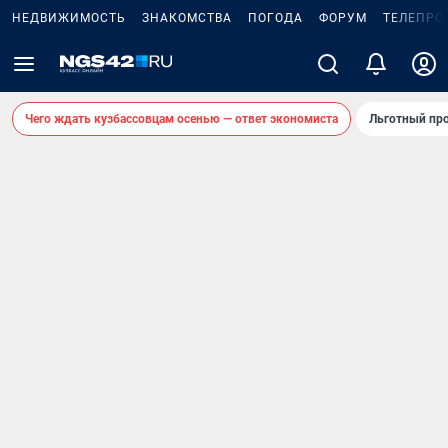
НЕДВИЖИМОСТЬ
ЗНАКОМСТВА
ПОГОДА
ФОРУМ
ТЕЛЕПРО
Чего ждать кузбассовцам осенью — ответ экономиста
Льготный про