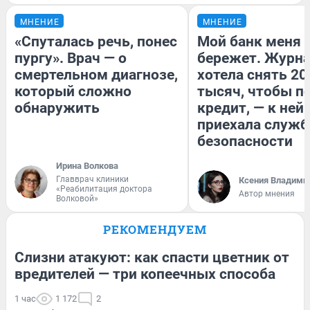
МНЕНИЕ
МНЕНИЕ
«Спуталась речь, понес
Мой банк меня
пургу». Врач — о
бережет. Журн
смертельном диагнозе,
хотела снять 20
который сложно
тысяч, чтобы п
обнаружить
кредит, — к ней
приехала служб
безопасности
Ирина Волкова
Главврач клиники
Ксения Владими
«Реабилитация доктора
Автор мнения
Волковой»
РЕКОМЕНДУЕМ
Слизни атакуют: как спасти цветник от
вредителей — три копеечных способа
1 час
1 172
2