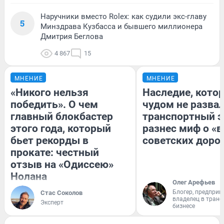
Наручники вместо Rolex: как судили экс-главу
5
Минздрава Кузбасса и бывшего миллионера
Дмитрия Беглова
4 867
15
МНЕНИЕ
МНЕНИЕ
«Никого нельзя
Наследие, кото
победить». О чем
чудом не разва
главный блокбастер
транспортный э
этого года, который
разнес миф о «
бьет рекорды в
советских доро
прокате: честный
отзыв на «Одиссею»
Нолана
Олег Арефьев
Блогер, предприн
Стас Соколов
владелец в тран
Эксперт
бизнесе