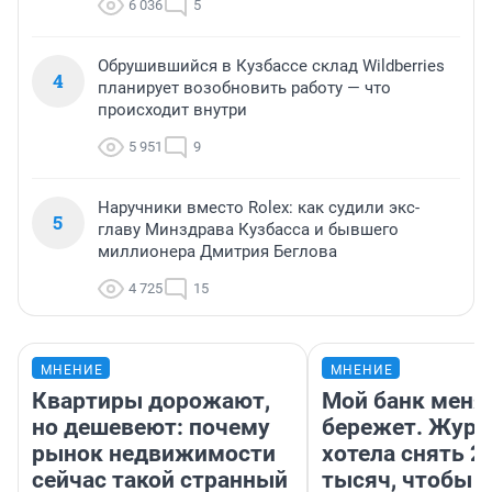
6 036
5
Обрушившийся в Кузбассе склад Wildberries
4
планирует возобновить работу — что
происходит внутри
5 951
9
Наручники вместо Rolex: как судили экс-
5
главу Минздрава Кузбасса и бывшего
миллионера Дмитрия Беглова
4 725
15
МНЕНИЕ
МНЕНИЕ
Квартиры дорожают,
Мой банк меня
но дешевеют: почему
бережет. Журн
рынок недвижимости
хотела снять 2
сейчас такой странный
тысяч, чтобы п