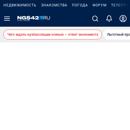
НЕДВИЖИМОСТЬ
ЗНАКОМСТВА
ПОГОДА
ФОРУМ
ТЕЛЕПРО
Чего ждать кузбассовцам осенью — ответ экономиста
Льготный про