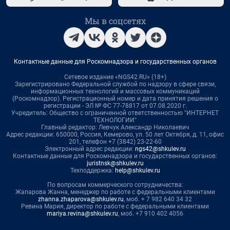
Мы в соцсетях
Контактные данные для Роскомнадзора и государственных органов
Сетевое издание «NGS42.RU» (18+)
Зарегистрировано Федеральной службой по надзору в сфере связи,
информационных технологий и массовых коммуникаций
(Роскомнадзор). Регистрационный номер и дата принятия решения о
регистрации - ЭЛ № ФС 77-78817 от 07.08.2020 г.
Учредитель: Общество с ограниченной ответственностью "ИНТЕРНЕТ
ТЕХНОЛОГИИ"
Главный редактор: Левчук Александр Николаевич
Адрес редакции: 650000, Россия, Кемерово, ул. 50 лет Октября, д. 11, офис
201, телефон +7 (3842) 23-22-60
Электронный адрес редакции:
ngs42@shkulev.ru
Контактные данные для Роскомнадзора и государственных органов:
juristnsk@shkulev.ru
Техподдержка:
help@shkulev.ru
По вопросам коммерческого сотрудничества:
Жапарова Жанна, менеджер по работе с федеральными клиентами
zhanna.zhaparova@shkulev.ru
, моб. + 7 982 640 34 32
Ревина Мария, директор по работе с федеральными клиентами
mariya.revina@shkulev.ru
, моб. +7 910 402 4056