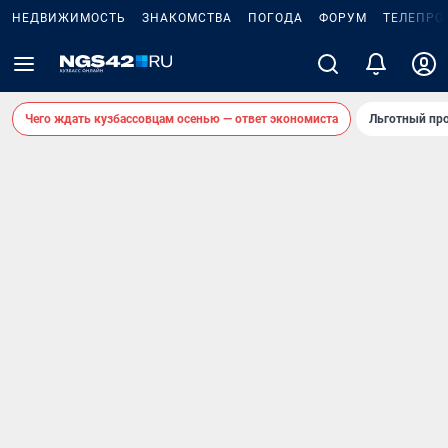
НЕДВИЖИМОСТЬ
ЗНАКОМСТВА
ПОГОДА
ФОРУМ
ТЕЛЕПРО
Чего ждать кузбассовцам осенью — ответ экономиста
Льготный про