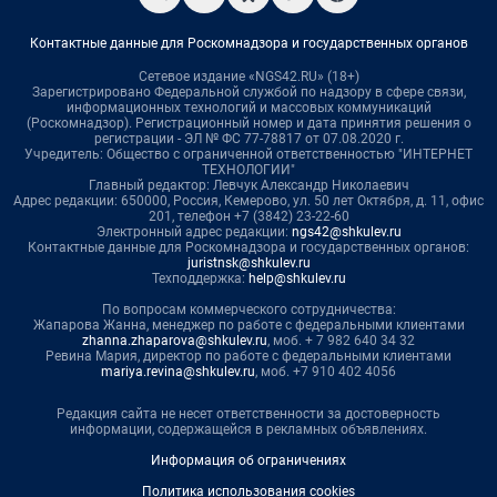
Контактные данные для Роскомнадзора и государственных органов
Сетевое издание «NGS42.RU» (18+)
Зарегистрировано Федеральной службой по надзору в сфере связи,
информационных технологий и массовых коммуникаций
(Роскомнадзор). Регистрационный номер и дата принятия решения о
регистрации - ЭЛ № ФС 77-78817 от 07.08.2020 г.
Учредитель: Общество с ограниченной ответственностью "ИНТЕРНЕТ
ТЕХНОЛОГИИ"
Главный редактор: Левчук Александр Николаевич
Адрес редакции: 650000, Россия, Кемерово, ул. 50 лет Октября, д. 11, офис
201, телефон +7 (3842) 23-22-60
Электронный адрес редакции:
ngs42@shkulev.ru
Контактные данные для Роскомнадзора и государственных органов:
juristnsk@shkulev.ru
Техподдержка:
help@shkulev.ru
По вопросам коммерческого сотрудничества:
Жапарова Жанна, менеджер по работе с федеральными клиентами
zhanna.zhaparova@shkulev.ru
, моб. + 7 982 640 34 32
Ревина Мария, директор по работе с федеральными клиентами
mariya.revina@shkulev.ru
, моб. +7 910 402 4056
Редакция сайта не несет ответственности за достоверность
информации, содержащейся в рекламных объявлениях.
Информация об ограничениях
Политика использования cookies