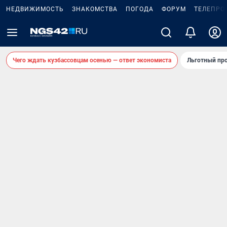
НЕДВИЖИМОСТЬ
ЗНАКОМСТВА
ПОГОДА
ФОРУМ
ТЕЛЕПРО
Чего ждать кузбассовцам осенью — ответ экономиста
Льготный про