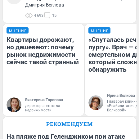
Дмитрия Беглова
4 693
15
МНЕНИЕ
МНЕНИЕ
Квартиры дорожают,
«Спуталась речь
но дешевеют: почему
пургу». Врач — о
рынок недвижимости
смертельном ди
сейчас такой странный
который сложн
обнаружить
Ирина Волкова
Екатерина Торопова
Главврач клиник
директор агентства
«Реабилитация д
недвижимости
Волковой»
РЕКОМЕНДУЕМ
На пляже под Геленджиком при атаке