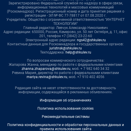
Зарегистрировано Федеральной службой по надзору в сфере связи,
информационных технологий и массовых коммуникаций
(Роскомнадзор). Регистрационный номер и дата принятия решения о
регистрации - ЭЛ № ФС 77-78817 от 07.08.2020 г.
Учредитель: Общество с ограниченной ответственностью "ИНТЕРНЕТ
ТЕХНОЛОГИИ"
Главный редактор: Левчук Александр Николаевич
Адрес редакции: 650000, Россия, Кемерово, ул. 50 лет Октября, д. 11, офис
201, телефон +7 (3842) 23-22-60
Электронный адрес редакции:
ngs42@shkulev.ru
Контактные данные для Роскомнадзора и государственных органов:
juristnsk@shkulev.ru
Техподдержка:
help@shkulev.ru
По вопросам коммерческого сотрудничества:
Жапарова Жанна, менеджер по работе с федеральными клиентами
zhanna.zhaparova@shkulev.ru
, моб. + 7 982 640 34 32
Ревина Мария, директор по работе с федеральными клиентами
mariya.revina@shkulev.ru
, моб. +7 910 402 4056
Редакция сайта не несет ответственности за достоверность
информации, содержащейся в рекламных объявлениях.
Информация об ограничениях
Политика использования cookies
Рекомендательные системы
Политика конфиденциальности и обработки персональных данных и
правила использования сайта