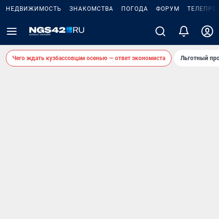
НЕДВИЖИМОСТЬ
ЗНАКОМСТВА
ПОГОДА
ФОРУМ
ТЕЛЕПРО
Чего ждать кузбассовцам осенью — ответ экономиста
Льготный про