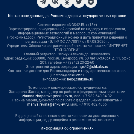
Контактные данные для Роскомнадзора и государственных органов
Сетевое издание «NGS42.RU» (18+)
Зарегистрировано Федеральной службой по надзору в сфере связи,
информационных технологий и массовых коммуникаций
(Роскомнадзор). Регистрационный номер и дата принятия решения о
регистрации - ЭЛ № ФС 77-78817 от 07.08.2020 г.
Учредитель: Общество с ограниченной ответственностью "ИНТЕРНЕТ
ТЕХНОЛОГИИ"
Главный редактор: Левчук Александр Николаевич
Адрес редакции: 650000, Россия, Кемерово, ул. 50 лет Октября, д. 11, офис
201, телефон +7 (3842) 23-22-60
Электронный адрес редакции:
ngs42@shkulev.ru
Контактные данные для Роскомнадзора и государственных органов:
juristnsk@shkulev.ru
Техподдержка:
help@shkulev.ru
По вопросам коммерческого сотрудничества:
Жапарова Жанна, менеджер по работе с федеральными клиентами
zhanna.zhaparova@shkulev.ru
, моб. + 7 982 640 34 32
Ревина Мария, директор по работе с федеральными клиентами
mariya.revina@shkulev.ru
, моб. +7 910 402 4056
Редакция сайта не несет ответственности за достоверность
информации, содержащейся в рекламных объявлениях.
Информация об ограничениях