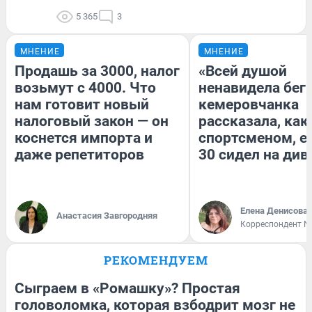
5 365
3
МНЕНИЕ
МНЕНИЕ
Продашь за 3000, налог
«Всей душой
возьмут с 4000. Что
ненавидела бег»
нам готовит новый
кемеровчанка
налоговый закон — он
рассказала, как
коснется импорта и
спортсменом, е
даже репетиторов
30 сидел на див
Елена Денисова
Анастасия Завгородняя
Корреспондент N
РЕКОМЕНДУЕМ
Сыграем в «Ромашку»? Простая
головоломка, которая взбодрит мозг не