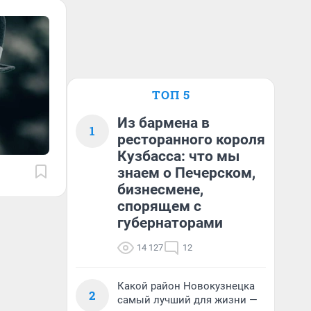
ТОП 5
Из бармена в
1
ресторанного короля
Кузбасса: что мы
знаем о Печерском,
бизнесмене,
спорящем с
губернаторами
14 127
12
Какой район Новокузнецка
2
самый лучший для жизни —