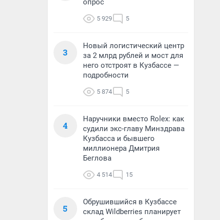
опрос
5 929
5
Новый логистический центр
3
за 2 млрд рублей и мост для
него отстроят в Кузбассе —
подробности
5 874
5
Наручники вместо Rolex: как
4
судили экс-главу Минздрава
Кузбасса и бывшего
миллионера Дмитрия
Беглова
4 514
15
Обрушившийся в Кузбассе
5
склад Wildberries планирует