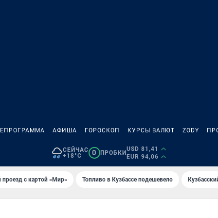
ЛЕПРОГРАММА
АФИША
ГОРОСКОП
КУРСЫ ВАЛЮТ
ZODY
ПР
USD 81,41
СЕЙЧАС
0
ПРОБКИ
+18°C
EUR 94,06
 проезд с картой «Мир»
Топливо в Кузбассе подешевело
Кузбасски