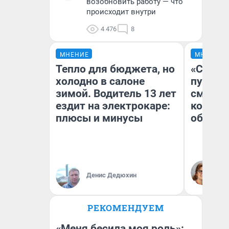
возобновить работу — что
происходит внутри
4 476
8
МНЕНИЕ
МНЕНИЕ
Тепло для бюджета, но
«Спутал
холодно в салоне
пургу».
зимой. Водитель 13 лет
смерте
ездит на электрокаре:
которы
плюсы и минусы
обнару
Ир
Гл
Денис Дедюхин
«Р
Во
РЕКОМЕНДУЕМ
«Меня бесила моя роль»: