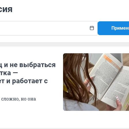
сия
Примен
ц и не выбраться
тка —
т и работает с
сложно, но она