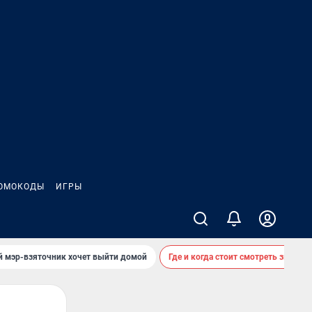
ОМОКОДЫ
ИГРЫ
й мэр-взяточник хочет выйти домой
Где и когда стоит смотреть звездоп