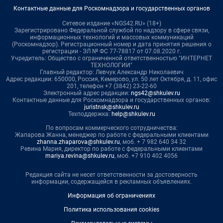
Контактные данные для Роскомнадзора и государственных органов
Сетевое издание «NGS42.RU» (18+)
Зарегистрировано Федеральной службой по надзору в сфере связи,
информационных технологий и массовых коммуникаций
(Роскомнадзор). Регистрационный номер и дата принятия решения о
регистрации - ЭЛ № ФС 77-78817 от 07.08.2020 г.
Учредитель: Общество с ограниченной ответственностью "ИНТЕРНЕТ
ТЕХНОЛОГИИ"
Главный редактор: Левчук Александр Николаевич
Адрес редакции: 650000, Россия, Кемерово, ул. 50 лет Октября, д. 11, офис
201, телефон +7 (3842) 23-22-60
Электронный адрес редакции:
ngs42@shkulev.ru
Контактные данные для Роскомнадзора и государственных органов:
juristnsk@shkulev.ru
Техподдержка:
help@shkulev.ru
По вопросам коммерческого сотрудничества:
Жапарова Жанна, менеджер по работе с федеральными клиентами
zhanna.zhaparova@shkulev.ru
, моб. + 7 982 640 34 32
Ревина Мария, директор по работе с федеральными клиентами
mariya.revina@shkulev.ru
, моб. +7 910 402 4056
Редакция сайта не несет ответственности за достоверность
информации, содержащейся в рекламных объявлениях.
Информация об ограничениях
Политика использования cookies