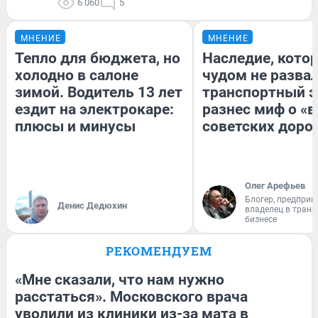
6 060
5
МНЕНИЕ
МНЕНИЕ
Тепло для бюджета, но
Наследие, кото
холодно в салоне
чудом не разва
зимой. Водитель 13 лет
транспортный э
ездит на электрокаре:
разнес миф о «
плюсы и минусы
советских доро
Олег Арефьев
Блогер, предприн
Денис Дедюхин
владелец в тран
бизнесе
РЕКОМЕНДУЕМ
«Мне сказали, что нам нужно
расстаться». Московского врача
уволили из клиники из-за мата в