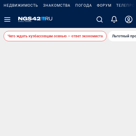
НЕДВИЖИМОСТЬ
ЗНАКОМСТВА
ПОГОДА
ФОРУМ
ТЕЛЕПРО
Чего ждать кузбассовцам осенью — ответ экономиста
Льготный про