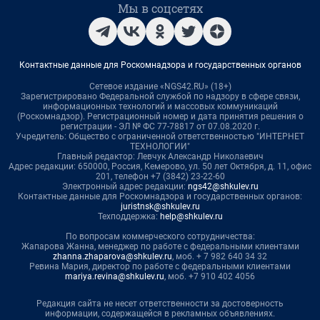
Мы в соцсетях
Контактные данные для Роскомнадзора и государственных органов
Сетевое издание «NGS42.RU» (18+)
Зарегистрировано Федеральной службой по надзору в сфере связи,
информационных технологий и массовых коммуникаций
(Роскомнадзор). Регистрационный номер и дата принятия решения о
регистрации - ЭЛ № ФС 77-78817 от 07.08.2020 г.
Учредитель: Общество с ограниченной ответственностью "ИНТЕРНЕТ
ТЕХНОЛОГИИ"
Главный редактор: Левчук Александр Николаевич
Адрес редакции: 650000, Россия, Кемерово, ул. 50 лет Октября, д. 11, офис
201, телефон +7 (3842) 23-22-60
Электронный адрес редакции:
ngs42@shkulev.ru
Контактные данные для Роскомнадзора и государственных органов:
juristnsk@shkulev.ru
Техподдержка:
help@shkulev.ru
По вопросам коммерческого сотрудничества:
Жапарова Жанна, менеджер по работе с федеральными клиентами
zhanna.zhaparova@shkulev.ru
, моб. + 7 982 640 34 32
Ревина Мария, директор по работе с федеральными клиентами
mariya.revina@shkulev.ru
, моб. +7 910 402 4056
Редакция сайта не несет ответственности за достоверность
информации, содержащейся в рекламных объявлениях.