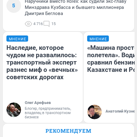
Наручники вместо Rolex: как судили экс-главу
5
Минздрава Кузбасса и бывшего миллионера
Дмитрия Беглова
4 716
15
МНЕНИЕ
МНЕНИЕ
Наследие, которое
«Машина прост
чудом не развалилось:
полетела». Води
транспортный эксперт
сравнил бензин
разнес миф о «вечных»
Казахстане и Р
советских дорогах
Олег Арефьев
Блогер, предприниматель,
Анатолий Кузне
владелец в транспортном
бизнесе
РЕКОМЕНДУЕМ