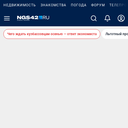
НЕДВИЖИМОСТЬ
ЗНАКОМСТВА
ПОГОДА
ФОРУМ
ТЕЛЕПРО
Чего ждать кузбассовцам осенью — ответ экономиста
Льготный про