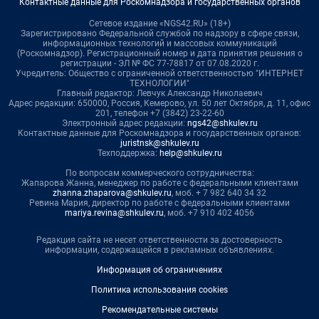
Контактные данные для Роскомнадзора и государственных органов
Сетевое издание «NGS42.RU» (18+)
Зарегистрировано Федеральной службой по надзору в сфере связи,
информационных технологий и массовых коммуникаций
(Роскомнадзор). Регистрационный номер и дата принятия решения о
регистрации - ЭЛ № ФС 77-78817 от 07.08.2020 г.
Учредитель: Общество с ограниченной ответственностью "ИНТЕРНЕТ
ТЕХНОЛОГИИ"
Главный редактор: Левчук Александр Николаевич
Адрес редакции: 650000, Россия, Кемерово, ул. 50 лет Октября, д. 11, офис
201, телефон +7 (3842) 23-22-60
Электронный адрес редакции:
ngs42@shkulev.ru
Контактные данные для Роскомнадзора и государственных органов:
juristnsk@shkulev.ru
Техподдержка:
help@shkulev.ru
По вопросам коммерческого сотрудничества:
Жапарова Жанна, менеджер по работе с федеральными клиентами
zhanna.zhaparova@shkulev.ru
, моб. + 7 982 640 34 32
Ревина Мария, директор по работе с федеральными клиентами
mariya.revina@shkulev.ru
, моб. +7 910 402 4056
Редакция сайта не несет ответственности за достоверность
информации, содержащейся в рекламных объявлениях.
Информация об ограничениях
Политика использования cookies
Рекомендательные системы