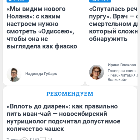
«Мы видим нового
«Спуталась речь
Нолана»: с каким
пургу». Врач — о
настроем нужно
смертельном ди
смотреть «Одиссею»,
который сложн
чтобы она не
обнаружить
выглядела как фиаско
Ирина Волкова
Главврач клиник
Надежда Губарь
«Реабилитация д
Волковой»
РЕКОМЕНДУЕМ
«Вплоть до диареи»: как правильно
пить иван-чай — новосибирский
нутрициолог подсчитал допустимое
количество чашек
7 часов
5 162
14