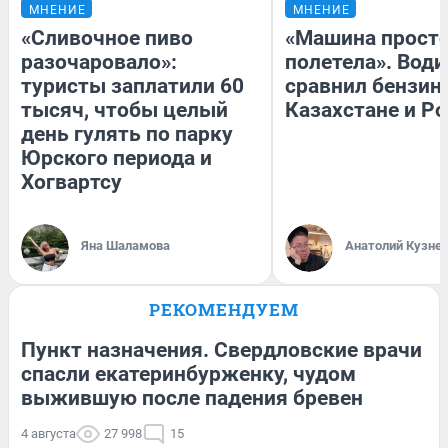
МНЕНИЕ
МНЕНИЕ
«Сливочное пиво
«Машина прост
разочаровало»:
полетела». Води
туристы заплатили 60
сравнил бензин
тысяч, чтобы целый
Казахстане и Р
день гулять по парку
Юрского периода и
Хогвартсу
Яна Шаламова
Анатолий Кузне
РЕКОМЕНДУЕМ
Пункт назначения. Свердловские врачи
спасли екатеринбурженку, чудом
выжившую после падения бревен
4 августа
27 998
15