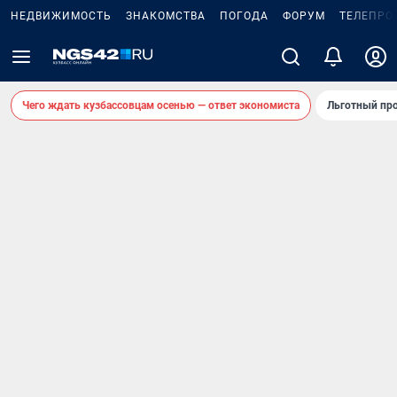
НЕДВИЖИМОСТЬ
ЗНАКОМСТВА
ПОГОДА
ФОРУМ
ТЕЛЕПРО
Чего ждать кузбассовцам осенью — ответ экономиста
Льготный про