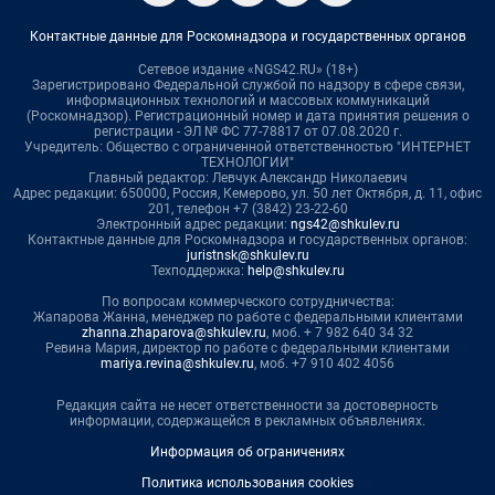
Контактные данные для Роскомнадзора и государственных органов
Сетевое издание «NGS42.RU» (18+)
Зарегистрировано Федеральной службой по надзору в сфере связи,
информационных технологий и массовых коммуникаций
(Роскомнадзор). Регистрационный номер и дата принятия решения о
регистрации - ЭЛ № ФС 77-78817 от 07.08.2020 г.
Учредитель: Общество с ограниченной ответственностью "ИНТЕРНЕТ
ТЕХНОЛОГИИ"
Главный редактор: Левчук Александр Николаевич
Адрес редакции: 650000, Россия, Кемерово, ул. 50 лет Октября, д. 11, офис
201, телефон +7 (3842) 23-22-60
Электронный адрес редакции:
ngs42@shkulev.ru
Контактные данные для Роскомнадзора и государственных органов:
juristnsk@shkulev.ru
Техподдержка:
help@shkulev.ru
По вопросам коммерческого сотрудничества:
Жапарова Жанна, менеджер по работе с федеральными клиентами
zhanna.zhaparova@shkulev.ru
, моб. + 7 982 640 34 32
Ревина Мария, директор по работе с федеральными клиентами
mariya.revina@shkulev.ru
, моб. +7 910 402 4056
Редакция сайта не несет ответственности за достоверность
информации, содержащейся в рекламных объявлениях.
Информация об ограничениях
Политика использования cookies