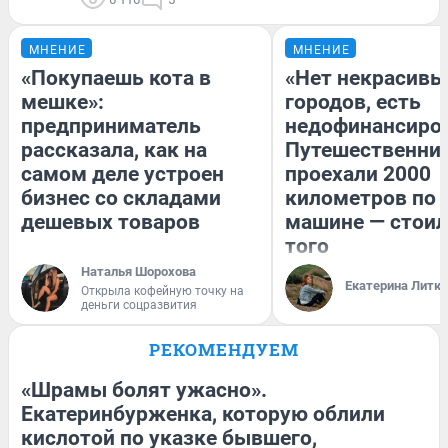
МНЕНИЕ
МНЕНИЕ
«Покупаешь кота в
«Нет некрасивы
мешке»:
городов, есть
предприниматель
недофинансиро
рассказала, как на
Путешественни
самом деле устроен
проехали 2000
бизнес со складами
километров по 
дешевых товаров
машине — стоил
того
Наталья Шорохова
Екатерина Литк
Открыла кофейную точку на
деньги соцразвития
РЕКОМЕНДУЕМ
«Шрамы болят ужасно».
Екатеринбурженка, которую облили
кислотой по указке бывшего,