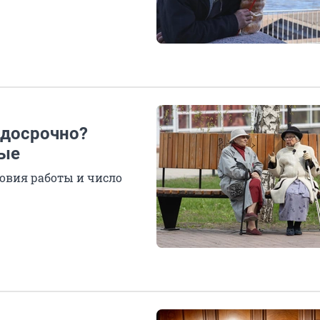
 досрочно?
ные
ловия работы и число