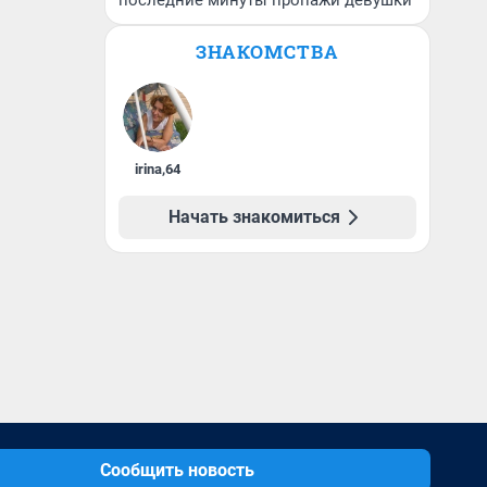
последние минуты пропажи девушки
ЗНАКОМСТВА
irina
,
64
Начать знакомиться
Сообщить новость