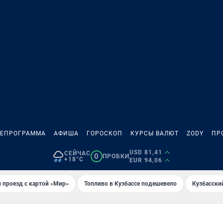
ЛЕПРОГРАММА
АФИША
ГОРОСКОП
КУРСЫ ВАЛЮТ
ZODY
ПР
USD 81,41
СЕЙЧАС
0
ПРОБКИ
+18°C
EUR 94,06
 проезд с картой «Мир»
Топливо в Кузбассе подешевело
Кузбасски