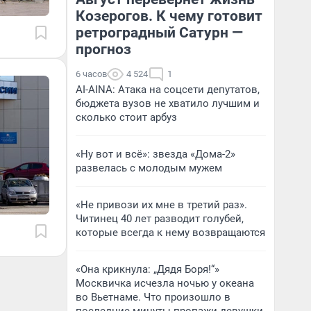
Козерогов. К чему готовит
ретроградный Сатурн —
прогноз
6 часов
4 524
1
AI-AINA: Атака на соцсети депутатов,
бюджета вузов не хватило лучшим и
сколько стоит арбуз
«Ну вот и всё»: звезда «Дома-2»
развелась с молодым мужем
«Не привози их мне в третий раз».
Читинец 40 лет разводит голубей,
которые всегда к нему возвращаются
«Она крикнула: „Дядя Боря!“»
Москвичка исчезла ночью у океана
во Вьетнаме. Что произошло в