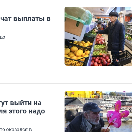
чат выплаты в
ию
ут выйти на
ля этого надо
то оказался в