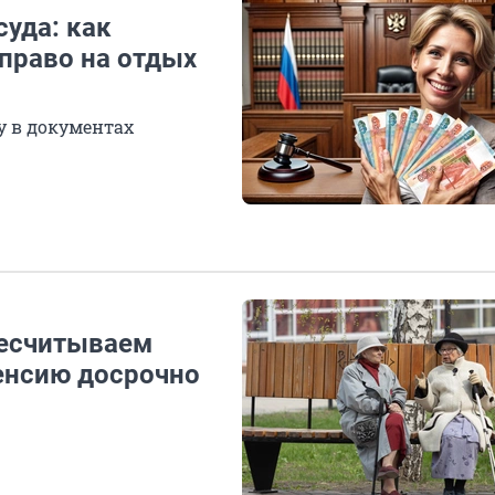
уда: как
 право на отдых
у в документах
ресчитываем
пенсию досрочно