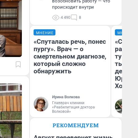
возобновить работу — что
происходит внутри
4 490
8
МНЕНИЕ
МНЕНИЕ
«Спуталась речь, понес
«Сливо
пургу». Врач — о
разоча
смертельном диагнозе,
турист
который сложно
тысяч,
обнаружить
день гу
Юрског
Хогвар
Ирина Волкова
Главврач клиники
Ян
«Реабилитация доктора
Волковой»
РЕКОМЕНДУЕМ
Август перевернет жизнь