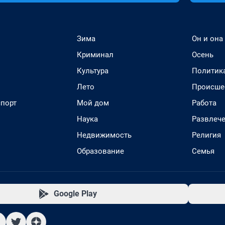
Зима
Он и она
Криминал
Осень
Культура
Политик
Лето
Происше
спорт
Мой дом
Работа
Наука
Развлеч
Недвижимость
Религия
Образование
Семья
Google Play