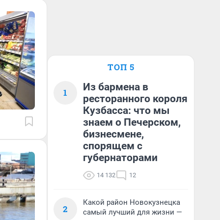
ТОП 5
Из бармена в
1
ресторанного короля
Кузбасса: что мы
знаем о Печерском,
бизнесмене,
спорящем с
губернаторами
14 132
12
Какой район Новокузнецка
2
самый лучший для жизни —