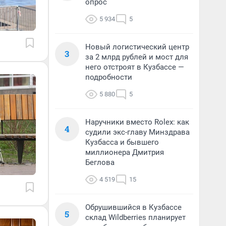
опрос
5 934
5
Новый логистический центр
3
за 2 млрд рублей и мост для
него отстроят в Кузбассе —
подробности
5 880
5
Наручники вместо Rolex: как
4
судили экс-главу Минздрава
Кузбасса и бывшего
миллионера Дмитрия
Беглова
4 519
15
Обрушившийся в Кузбассе
5
склад Wildberries планирует