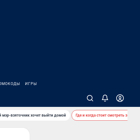
ОМОКОДЫ
ИГРЫ
й мэр-взяточник хочет выйти домой
Где и когда стоит смотреть звездоп