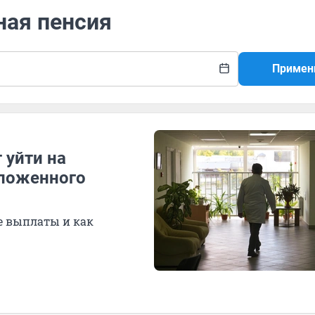
ная пенсия
Примен
 уйти на
ложенного
е выплаты и как