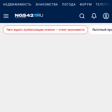
НЕДВИЖИМОСТЬ
ЗНАКОМСТВА
ПОГОДА
ФОРУМ
ТЕЛЕПРО
Чего ждать кузбассовцам осенью — ответ экономиста
Льготный про