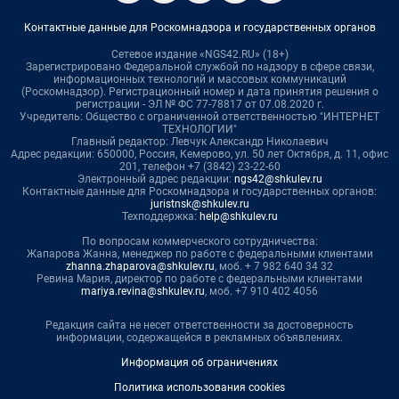
Контактные данные для Роскомнадзора и государственных органов
Сетевое издание «NGS42.RU» (18+)
Зарегистрировано Федеральной службой по надзору в сфере связи,
информационных технологий и массовых коммуникаций
(Роскомнадзор). Регистрационный номер и дата принятия решения о
регистрации - ЭЛ № ФС 77-78817 от 07.08.2020 г.
Учредитель: Общество с ограниченной ответственностью "ИНТЕРНЕТ
ТЕХНОЛОГИИ"
Главный редактор: Левчук Александр Николаевич
Адрес редакции: 650000, Россия, Кемерово, ул. 50 лет Октября, д. 11, офис
201, телефон +7 (3842) 23-22-60
Электронный адрес редакции:
ngs42@shkulev.ru
Контактные данные для Роскомнадзора и государственных органов:
juristnsk@shkulev.ru
Техподдержка:
help@shkulev.ru
По вопросам коммерческого сотрудничества:
Жапарова Жанна, менеджер по работе с федеральными клиентами
zhanna.zhaparova@shkulev.ru
, моб. + 7 982 640 34 32
Ревина Мария, директор по работе с федеральными клиентами
mariya.revina@shkulev.ru
, моб. +7 910 402 4056
Редакция сайта не несет ответственности за достоверность
информации, содержащейся в рекламных объявлениях.
Информация об ограничениях
Политика использования cookies