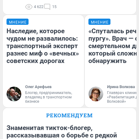
4 622
15
МНЕНИЕ
МНЕНИЕ
Наследие, которое
«Спуталась речь
чудом не развалилось:
пургу». Врач — о
транспортный эксперт
смертельном ди
разнес миф о «вечных»
который сложн
советских дорогах
обнаружить
Олег Арефьев
Ирина Волкова
Блогер, предприниматель,
Главврач клиник
владелец в транспортном
«Реабилитация д
бизнесе
Волковой»
РЕКОМЕНДУЕМ
Знаменитая тикток-блогер,
рассказывавшая о борьбе с редкой