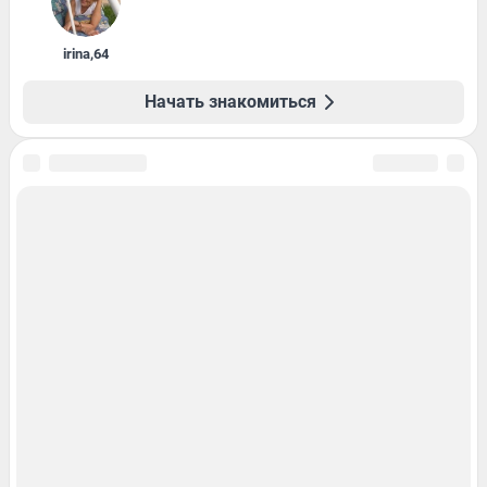
irina
,
64
Начать знакомиться