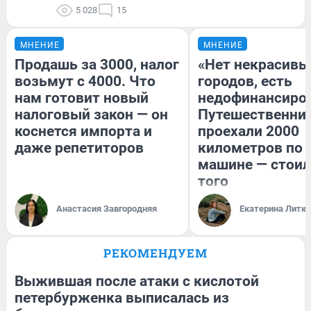
5 028
15
МНЕНИЕ
МНЕНИЕ
Продашь за 3000, налог
«Нет некрасивы
возьмут с 4000. Что
городов, есть
нам готовит новый
недофинансиро
налоговый закон — он
Путешественни
коснется импорта и
проехали 2000
даже репетиторов
километров по 
машине — стоил
того
Анастасия Завгородняя
Екатерина Литк
РЕКОМЕНДУЕМ
Выжившая после атаки с кислотой
петербурженка выписалась из