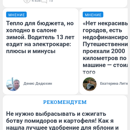
4 838
15
МНЕНИЕ
МНЕНИЕ
Тепло для бюджета, но
«Нет некрасивы
холодно в салоне
городов, есть
зимой. Водитель 13 лет
недофинансиро
ездит на электрокаре:
Путешественни
плюсы и минусы
проехали 2000
километров по 
машине — стоил
того
Денис Дедюхин
Екатерина Литк
РЕКОМЕНДУЕМ
Не нужно выбрасывать и сжигать
ботву помидоров и картофеля! Как я
нашла лучшее удобрение для яблони и