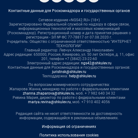
Контактные данные для Роскомнадзора и государственных органов
Сетевое издание «NGS42.RU» (18+)
Зарегистрировано Федеральной службой по надзору в сфере связи,
информационных технологий и массовых коммуникаций
(Роскомнадзор). Регистрационный номер и дата принятия решения о
регистрации - ЭЛ № ФС 77-78817 от 07.08.2020 г.
Учредитель: Общество с ограниченной ответственностью "ИНТЕРНЕТ
ТЕХНОЛОГИИ"
Главный редактор: Левчук Александр Николаевич
Адрес редакции: 650000, Россия, Кемерово, ул. 50 лет Октября, д. 11, офис
201, телефон +7 (3842) 23-22-60
Электронный адрес редакции:
ngs42@shkulev.ru
Контактные данные для Роскомнадзора и государственных органов:
juristnsk@shkulev.ru
Техподдержка:
help@shkulev.ru
По вопросам коммерческого сотрудничества:
Жапарова Жанна, менеджер по работе с федеральными клиентами
zhanna.zhaparova@shkulev.ru
, моб. + 7 982 640 34 32
Ревина Мария, директор по работе с федеральными клиентами
mariya.revina@shkulev.ru
, моб. +7 910 402 4056
Редакция сайта не несет ответственности за достоверность
информации, содержащейся в рекламных объявлениях.
Информация об ограничениях
Политика использования cookies