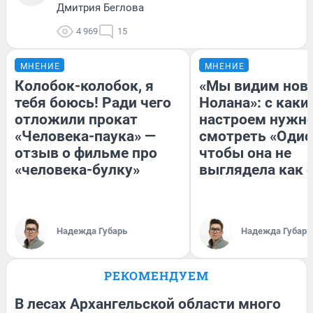
Дмитрия Беглова
4 969
15
МНЕНИЕ
МНЕНИЕ
Колобок-колобок, я
«Мы видим нов
тебя боюсь! Ради чего
Нолана»: с каки
отложили прокат
настроем нужн
«Человека-паука» —
смотреть «Одис
отзыв о фильме про
чтобы она не
«человека-булку»
выглядела как 
Надежда Губарь
Надежда Губарь
РЕКОМЕНДУЕМ
В лесах Архангельской области много