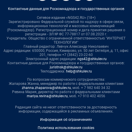
Контактные данные для Роскомнадзора и государственных органов
Сетевое издание «NGS42.RU» (18+)
Зарегистрировано Федеральной службой по надзору в сфере связи,
информационных технологий и массовых коммуникаций
(Роскомнадзор). Регистрационный номер и дата принятия решения о
регистрации - ЭЛ № ФС 77-78817 от 07.08.2020 г.
Учредитель: Общество с ограниченной ответственностью "ИНТЕРНЕТ
ТЕХНОЛОГИИ"
Главный редактор: Левчук Александр Николаевич
Адрес редакции: 650000, Россия, Кемерово, ул. 50 лет Октября, д. 11, офис
201, телефон +7 (3842) 23-22-60
Электронный адрес редакции:
ngs42@shkulev.ru
Контактные данные для Роскомнадзора и государственных органов:
juristnsk@shkulev.ru
Техподдержка:
help@shkulev.ru
По вопросам коммерческого сотрудничества:
Жапарова Жанна, менеджер по работе с федеральными клиентами
zhanna.zhaparova@shkulev.ru
, моб. + 7 982 640 34 32
Ревина Мария, директор по работе с федеральными клиентами
mariya.revina@shkulev.ru
, моб. +7 910 402 4056
Редакция сайта не несет ответственности за достоверность
информации, содержащейся в рекламных объявлениях.
Информация об ограничениях
Политика использования cookies