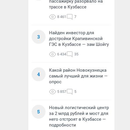
пассажирку разорвало на
трассе в Кузбассе
8 461
7
Найден инвестор для
3
достройки Крапивинской
ГЭС в Кузбассе — зам Шойгу
6 434
35
Какой район Новокузнецка
4
самый лучший для жизни —
опрос
5 857
5
Новый логистический центр
5
за 2 млрд рублей и мост для
него отстроят в Кузбассе —
подробности