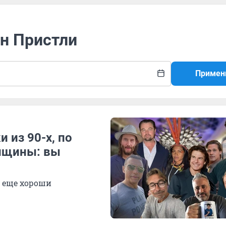
он Пристли
Примен
 из 90-х, по
енщины: вы
ё еще хороши