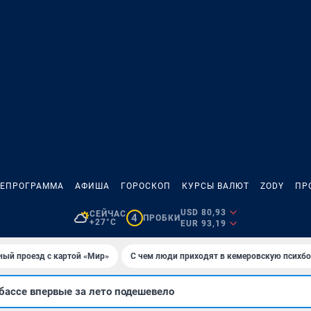
ЛЕПРОГРАММА
АФИША
ГОРОСКОП
КУРСЫ ВАЛЮТ
ZODY
ПР
USD 80,93
СЕЙЧАС
4
ПРОБКИ
+27°C
EUR 93,19
ный проезд с картой «Мир»
С чем люди приходят в кемеровскую психб
бассе впервые за лето подешевело