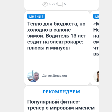
5 797
5
МНЕНИЕ
МНЕНИЕ
Тепло для бюджета, но
«Мы ви
холодно в салоне
Нолана
зимой. Водитель 13 лет
настро
ездит на электрокаре:
смотре
плюсы и минусы
чтобы 
выгляд
Денис Дедюхин
На
РЕКОМЕНДУЕМ
Популярный фитнес-
тренер с мировым именем