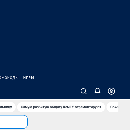
ОМОКОДЫ
ИГРЫ
ольницу
Самую разбитую общагу КемГУ отремонтируют
Сожительни