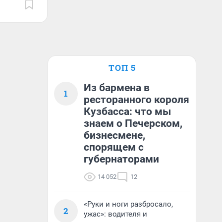
ТОП 5
Из бармена в
1
ресторанного короля
Кузбасса: что мы
знаем о Печерском,
бизнесмене,
спорящем с
губернаторами
14 052
12
«Руки и ноги разбросало,
2
ужас»: водителя и