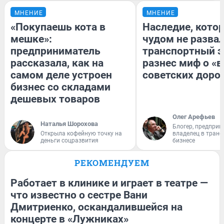
МНЕНИЕ
МНЕНИЕ
«Покупаешь кота в
Наследие, кото
мешке»:
чудом не разва
предприниматель
транспортный э
рассказала, как на
разнес миф о «
самом деле устроен
советских доро
бизнес со складами
дешевых товаров
Олег Арефьев
Наталья Шорохова
Блогер, предприн
Открыла кофейную точку на
владелец в тран
деньги соцразвития
бизнесе
РЕКОМЕНДУЕМ
Работает в клинике и играет в театре —
что известно о сестре Вани
Дмитриенко, оскандалившейся на
концерте в «Лужниках»