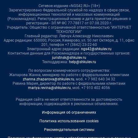
Сетевое издание «NGS42.RU» (18+)
Зарегистрировано Федеральной службой по надзору в сфере связи,
информационных технологий и массовых коммуникаций
(Роскомнадзор). Регистрационный номер и дата принятия решения о
регистрации - ЭЛ № ФС 77-78817 от 07.08.2020 г.
Учредитель: Общество с ограниченной ответственностью "ИНТЕРНЕТ
ТЕХНОЛОГИИ"
Главный редактор: Левчук Александр Николаевич
Адрес редакции: 650000, Россия, Кемерово, ул. 50 лет Октября, д. 11, офис
201, телефон +7 (3842) 23-22-60
Электронный адрес редакции:
ngs42@shkulev.ru
Контактные данные для Роскомнадзора и государственных органов:
juristnsk@shkulev.ru
Техподдержка:
help@shkulev.ru
По вопросам коммерческого сотрудничества:
Жапарова Жанна, менеджер по работе с федеральными клиентами
zhanna.zhaparova@shkulev.ru
, моб. + 7 982 640 34 32
Ревина Мария, директор по работе с федеральными клиентами
mariya.revina@shkulev.ru
, моб. +7 910 402 4056
Редакция сайта не несет ответственности за достоверность
информации, содержащейся в рекламных объявлениях.
Информация об ограничениях
Политика использования cookies
Рекомендательные системы