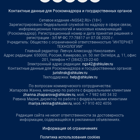
Контактные данные для Роскомнадзора и государственных органов
Сетевое издание «NGS42.RU» (18+)
Зарегистрировано Федеральной службой по надзору в сфере связи,
информационных технологий и массовых коммуникаций
(Роскомнадзор). Регистрационный номер и дата принятия решения о
регистрации - ЭЛ № ФС 77-78817 от 07.08.2020 г.
Учредитель: Общество с ограниченной ответственностью "ИНТЕРНЕТ
ТЕХНОЛОГИИ"
Главный редактор: Левчук Александр Николаевич
Адрес редакции: 650000, Россия, Кемерово, ул. 50 лет Октября, д. 11, офис
201, телефон +7 (3842) 23-22-60
Электронный адрес редакции:
ngs42@shkulev.ru
Контактные данные для Роскомнадзора и государственных органов:
juristnsk@shkulev.ru
Техподдержка:
help@shkulev.ru
По вопросам коммерческого сотрудничества:
Жапарова Жанна, менеджер по работе с федеральными клиентами
zhanna.zhaparova@shkulev.ru
, моб. + 7 982 640 34 32
Ревина Мария, директор по работе с федеральными клиентами
mariya.revina@shkulev.ru
, моб. +7 910 402 4056
Редакция сайта не несет ответственности за достоверность
информации, содержащейся в рекламных объявлениях.
Информация об ограничениях
Политика использования cookies