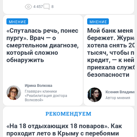
4 457
8
МНЕНИЕ
МНЕНИЕ
«Спуталась речь, понес
Мой банк меня
пургу». Врач — о
бережет. Журн
смертельном диагнозе,
хотела снять 20
который сложно
тысяч, чтобы п
обнаружить
кредит, — к ней
приехала служб
безопасности
Ирина Волкова
Главврач клиники
Ксения Владими
«Реабилитация доктора
Автор мнения
Волковой»
РЕКОМЕНДУЕМ
«На 18 отдыхающих 18 поваров». Как
проходит лето в Крыму с перебоями