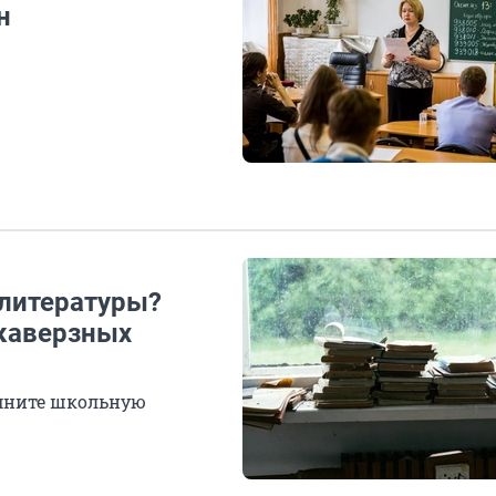
н
 литературы?
 каверзных
омните школьную