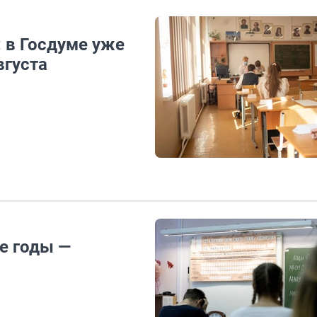
: в Госдуме уже
вгуста
е годы —