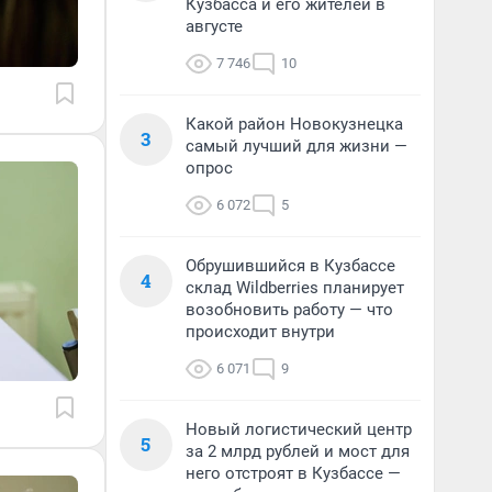
Кузбасса и его жителей в
августе
7 746
10
Какой район Новокузнецка
3
самый лучший для жизни —
опрос
6 072
5
Обрушившийся в Кузбассе
4
склад Wildberries планирует
возобновить работу — что
происходит внутри
6 071
9
Новый логистический центр
5
за 2 млрд рублей и мост для
него отстроят в Кузбассе —