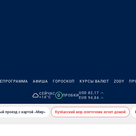
ЛЕПРОГРАММА
АФИША
ГОРОСКОП
КУРСЫ ВАЛЮТ
ZODY
ПР
USD 82,17
СЕЙЧАС
0
ПРОБКИ
+14°C
EUR 94,84
ый проезд с картой «Мир»
Кузбасский мэр-взяточник хочет домой