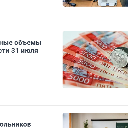
мные объемы
сти 31 июля
кольников