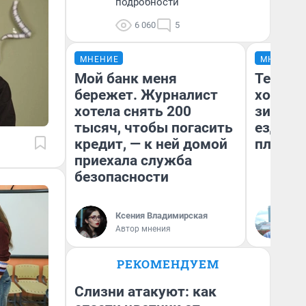
подробности
6 060
5
МНЕНИЕ
МНЕНИЕ
Мой банк меня
Тепло 
бережет. Журналист
холодн
хотела снять 200
зимой.
тысяч, чтобы погасить
ездит н
кредит, — к ней домой
плюсы 
приехала служба
безопасности
Ксения Владимирская
Д
Автор мнения
РЕКОМЕНДУЕМ
Слизни атакуют: как