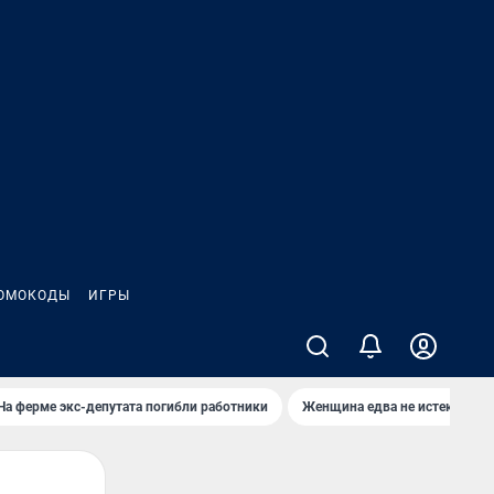
ОМОКОДЫ
ИГРЫ
На ферме экс-депутата погибли работники
Женщина едва не истекла кро