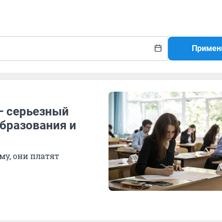
Примен
— серьезный
образования и
му, они платят