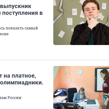
: выпускник
я поступления в
ось показать самый
ионе
 на платное,
 олимпиадники.
нам России