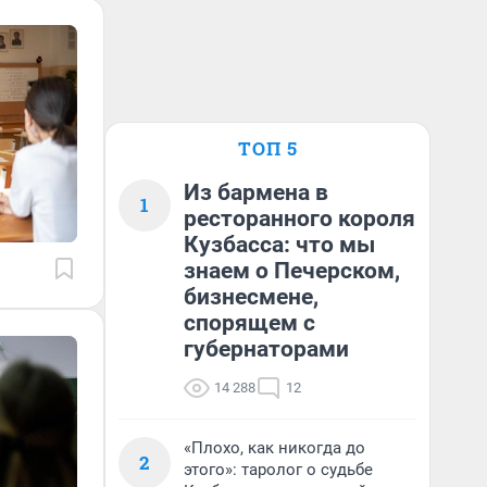
ТОП 5
Из бармена в
1
ресторанного короля
Кузбасса: что мы
знаем о Печерском,
бизнесмене,
спорящем с
губернаторами
14 288
12
«Плохо, как никогда до
2
этого»: таролог о судьбе