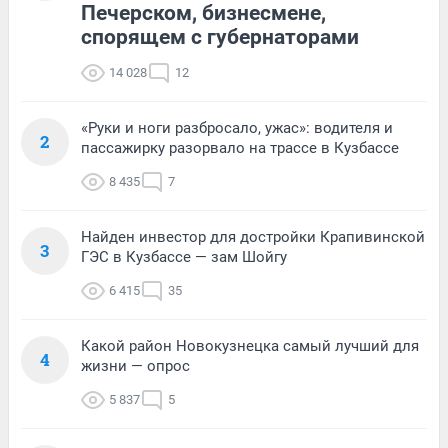
Печерском, бизнесмене,
спорящем с губернаторами
14 028
12
«Руки и ноги разбросало, ужас»: водителя и
2
пассажирку разорвало на трассе в Кузбассе
8 435
7
Найден инвестор для достройки Крапивинской
3
ГЭС в Кузбассе — зам Шойгу
6 415
35
Какой район Новокузнецка самый лучший для
4
жизни — опрос
5 837
5