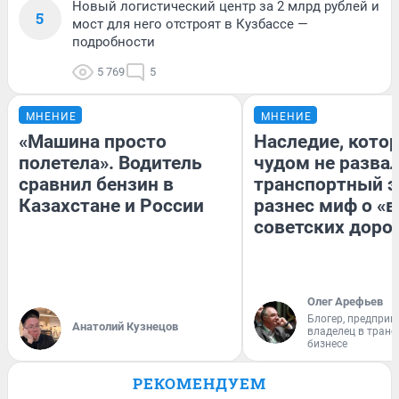
Новый логистический центр за 2 млрд рублей и
5
мост для него отстроят в Кузбассе —
подробности
5 769
5
МНЕНИЕ
МНЕНИЕ
«Машина просто
Наследие, кото
полетела». Водитель
чудом не разва
сравнил бензин в
транспортный э
Казахстане и России
разнес миф о «
советских доро
Олег Арефьев
Блогер, предприн
Анатолий Кузнецов
владелец в тран
бизнесе
РЕКОМЕНДУЕМ