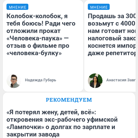
МНЕНИЕ
МНЕНИЕ
Колобок-колобок, я
Продашь за 3000
тебя боюсь! Ради чего
возьмут с 4000.
отложили прокат
нам готовит но
«Человека-паука» —
налоговый зако
отзыв о фильме про
коснется импор
«человека-булку»
даже репетитор
Надежда Губарь
Анастасия Завг
РЕКОМЕНДУЕМ
«Я потерял жену, детей, всё»:
откровения экс-рабочего уфимской
«Лампочки» о долгах по зарплате и
закрытии завода