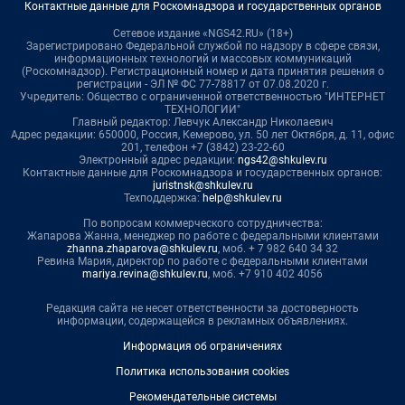
Контактные данные для Роскомнадзора и государственных органов
Сетевое издание «NGS42.RU» (18+)
Зарегистрировано Федеральной службой по надзору в сфере связи,
информационных технологий и массовых коммуникаций
(Роскомнадзор). Регистрационный номер и дата принятия решения о
регистрации - ЭЛ № ФС 77-78817 от 07.08.2020 г.
Учредитель: Общество с ограниченной ответственностью "ИНТЕРНЕТ
ТЕХНОЛОГИИ"
Главный редактор: Левчук Александр Николаевич
Адрес редакции: 650000, Россия, Кемерово, ул. 50 лет Октября, д. 11, офис
201, телефон +7 (3842) 23-22-60
Электронный адрес редакции:
ngs42@shkulev.ru
Контактные данные для Роскомнадзора и государственных органов:
juristnsk@shkulev.ru
Техподдержка:
help@shkulev.ru
По вопросам коммерческого сотрудничества:
Жапарова Жанна, менеджер по работе с федеральными клиентами
zhanna.zhaparova@shkulev.ru
, моб. + 7 982 640 34 32
Ревина Мария, директор по работе с федеральными клиентами
mariya.revina@shkulev.ru
, моб. +7 910 402 4056
Редакция сайта не несет ответственности за достоверность
информации, содержащейся в рекламных объявлениях.
Информация об ограничениях
Политика использования cookies
Рекомендательные системы