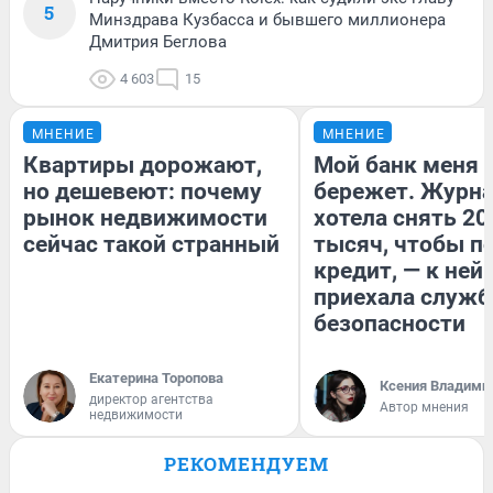
5
Минздрава Кузбасса и бывшего миллионера
Дмитрия Беглова
4 603
15
МНЕНИЕ
МНЕНИЕ
Квартиры дорожают,
Мой банк меня
но дешевеют: почему
бережет. Журн
рынок недвижимости
хотела снять 20
сейчас такой странный
тысяч, чтобы п
кредит, — к ней
приехала служб
безопасности
Екатерина Торопова
Ксения Владими
директор агентства
Автор мнения
недвижимости
РЕКОМЕНДУЕМ