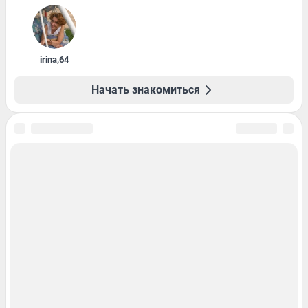
irina
,
64
Начать знакомиться