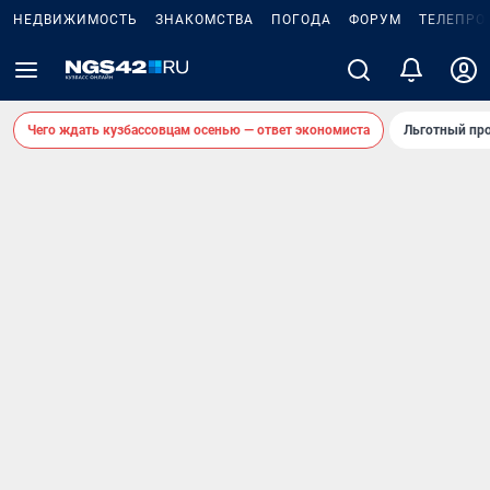
НЕДВИЖИМОСТЬ
ЗНАКОМСТВА
ПОГОДА
ФОРУМ
ТЕЛЕПРО
Чего ждать кузбассовцам осенью — ответ экономиста
Льготный про