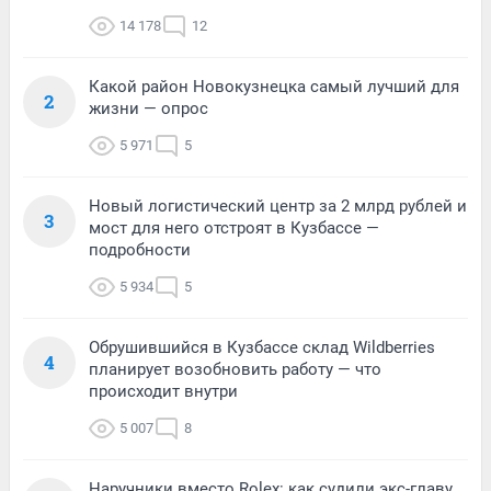
14 178
12
Какой район Новокузнецка самый лучший для
2
жизни — опрос
5 971
5
Новый логистический центр за 2 млрд рублей и
3
мост для него отстроят в Кузбассе —
подробности
5 934
5
Обрушившийся в Кузбассе склад Wildberries
4
планирует возобновить работу — что
происходит внутри
5 007
8
Наручники вместо Rolex: как судили экс-главу