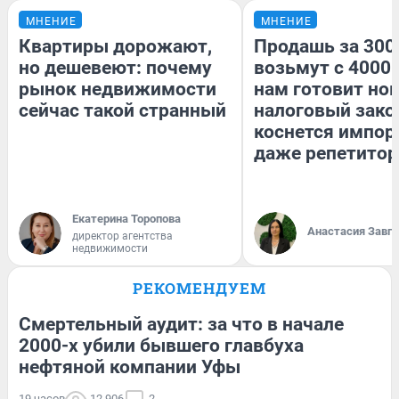
МНЕНИЕ
МНЕНИЕ
Квартиры дорожают,
Продашь за 3000
но дешевеют: почему
возьмут с 4000.
рынок недвижимости
нам готовит но
сейчас такой странный
налоговый зако
коснется импор
даже репетитор
Екатерина Торопова
Анастасия Завг
директор агентства
недвижимости
РЕКОМЕНДУЕМ
Смертельный аудит: за что в начале
2000-х убили бывшего главбуха
нефтяной компании Уфы
19 часов
12 906
2