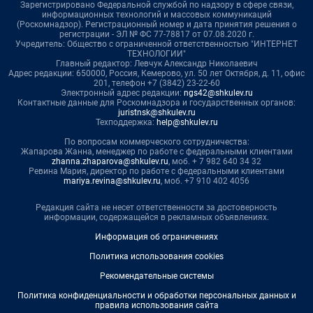
Зарегистрировано Федеральной службой по надзору в сфере связи,
информационных технологий и массовых коммуникаций
(Роскомнадзор). Регистрационный номер и дата принятия решения о
регистрации - ЭЛ № ФС 77-78817 от 07.08.2020 г.
Учредитель: Общество с ограниченной ответственностью "ИНТЕРНЕТ
ТЕХНОЛОГИИ"
Главный редактор: Левчук Александр Николаевич
Адрес редакции: 650000, Россия, Кемерово, ул. 50 лет Октября, д. 11, офис
201, телефон +7 (3842) 23-22-60
Электронный адрес редакции:
ngs42@shkulev.ru
Контактные данные для Роскомнадзора и государственных органов:
juristnsk@shkulev.ru
Техподдержка:
help@shkulev.ru
По вопросам коммерческого сотрудничества:
Жапарова Жанна, менеджер по работе с федеральными клиентами
zhanna.zhaparova@shkulev.ru
, моб. + 7 982 640 34 32
Ревина Мария, директор по работе с федеральными клиентами
mariya.revina@shkulev.ru
, моб. +7 910 402 4056
Редакция сайта не несет ответственности за достоверность
информации, содержащейся в рекламных объявлениях.
Информация об ограничениях
Политика использования cookies
Рекомендательные системы
Политика конфиденциальности и обработки персональных данных и
правила использования сайта