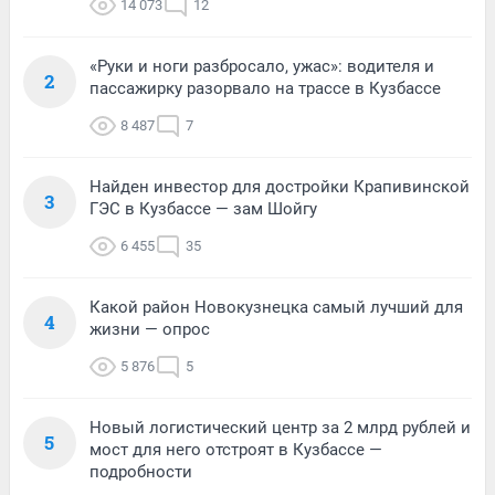
14 073
12
«Руки и ноги разбросало, ужас»: водителя и
2
пассажирку разорвало на трассе в Кузбассе
8 487
7
Найден инвестор для достройки Крапивинской
3
ГЭС в Кузбассе — зам Шойгу
6 455
35
Какой район Новокузнецка самый лучший для
4
жизни — опрос
5 876
5
Новый логистический центр за 2 млрд рублей и
5
мост для него отстроят в Кузбассе —
подробности