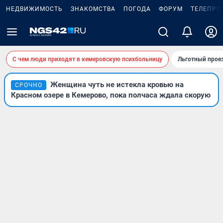
НЕДВИЖИМОСТЬ
ЗНАКОМСТВА
ПОГОДА
ФОРУМ
ТЕЛЕПРО
С чем люди приходят в кемеровскую психбольницу
Льготный проез
Женщина чуть не истекла кровью на
СРОЧНО
Красном озере в Кемерово, пока полчаса ждала скорую