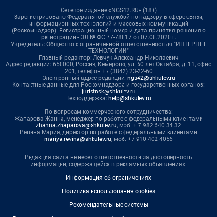
Сетевое издание «NGS42.RU» (18+)
Зарегистрировано Федеральной службой по надзору в сфере связи,
информационных технологий и массовых коммуникаций
(Роскомнадзор). Регистрационный номер и дата принятия решения о
регистрации - ЭЛ № ФС 77-78817 от 07.08.2020 г.
Учредитель: Общество с ограниченной ответственностью "ИНТЕРНЕТ
ТЕХНОЛОГИИ"
Главный редактор: Левчук Александр Николаевич
Адрес редакции: 650000, Россия, Кемерово, ул. 50 лет Октября, д. 11, офис
201, телефон +7 (3842) 23-22-60
Электронный адрес редакции:
ngs42@shkulev.ru
Контактные данные для Роскомнадзора и государственных органов:
juristnsk@shkulev.ru
Техподдержка:
help@shkulev.ru
По вопросам коммерческого сотрудничества:
Жапарова Жанна, менеджер по работе с федеральными клиентами
zhanna.zhaparova@shkulev.ru
, моб. + 7 982 640 34 32
Ревина Мария, директор по работе с федеральными клиентами
mariya.revina@shkulev.ru
, моб. +7 910 402 4056
Редакция сайта не несет ответственности за достоверность
информации, содержащейся в рекламных объявлениях.
Информация об ограничениях
Политика использования cookies
Рекомендательные системы