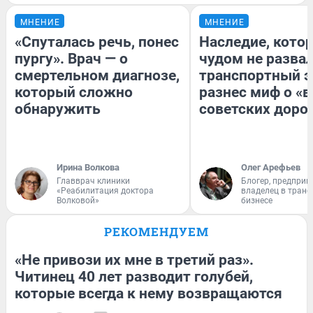
МНЕНИЕ
МНЕНИЕ
«Спуталась речь, понес
Наследие, кото
пургу». Врач — о
чудом не разва
смертельном диагнозе,
транспортный э
который сложно
разнес миф о «
обнаружить
советских доро
Ирина Волкова
Олег Арефьев
Главврач клиники
Блогер, предприн
«Реабилитация доктора
владелец в тран
Волковой»
бизнесе
РЕКОМЕНДУЕМ
«Не привози их мне в третий раз».
Читинец 40 лет разводит голубей,
которые всегда к нему возвращаются