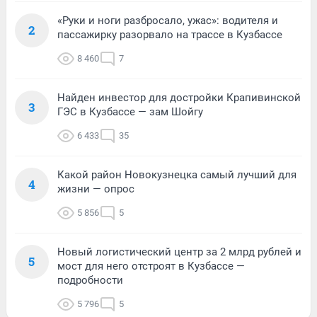
«Руки и ноги разбросало, ужас»: водителя и
2
пассажирку разорвало на трассе в Кузбассе
8 460
7
Найден инвестор для достройки Крапивинской
3
ГЭС в Кузбассе — зам Шойгу
6 433
35
Какой район Новокузнецка самый лучший для
4
жизни — опрос
5 856
5
Новый логистический центр за 2 млрд рублей и
5
мост для него отстроят в Кузбассе —
подробности
5 796
5