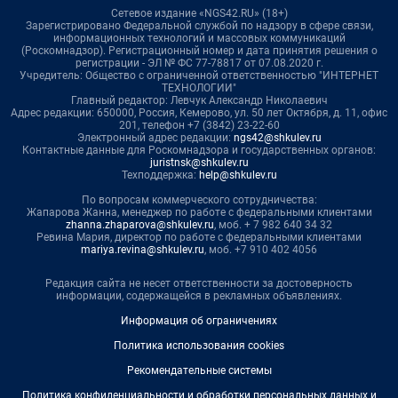
Сетевое издание «NGS42.RU» (18+)
Зарегистрировано Федеральной службой по надзору в сфере связи,
информационных технологий и массовых коммуникаций
(Роскомнадзор). Регистрационный номер и дата принятия решения о
регистрации - ЭЛ № ФС 77-78817 от 07.08.2020 г.
Учредитель: Общество с ограниченной ответственностью "ИНТЕРНЕТ
ТЕХНОЛОГИИ"
Главный редактор: Левчук Александр Николаевич
Адрес редакции: 650000, Россия, Кемерово, ул. 50 лет Октября, д. 11, офис
201, телефон +7 (3842) 23-22-60
Электронный адрес редакции:
ngs42@shkulev.ru
Контактные данные для Роскомнадзора и государственных органов:
juristnsk@shkulev.ru
Техподдержка:
help@shkulev.ru
По вопросам коммерческого сотрудничества:
Жапарова Жанна, менеджер по работе с федеральными клиентами
zhanna.zhaparova@shkulev.ru
, моб. + 7 982 640 34 32
Ревина Мария, директор по работе с федеральными клиентами
mariya.revina@shkulev.ru
, моб. +7 910 402 4056
Редакция сайта не несет ответственности за достоверность
информации, содержащейся в рекламных объявлениях.
Информация об ограничениях
Политика использования cookies
Рекомендательные системы
Политика конфиденциальности и обработки персональных данных и