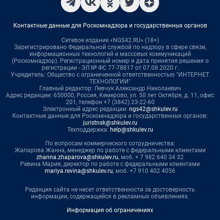
Контактные данные для Роскомнадзора и государственных органов
Сетевое издание «NGS42.RU» (18+)
Зарегистрировано Федеральной службой по надзору в сфере связи,
информационных технологий и массовых коммуникаций
(Роскомнадзор). Регистрационный номер и дата принятия решения о
регистрации - ЭЛ № ФС 77-78817 от 07.08.2020 г.
Учредитель: Общество с ограниченной ответственностью "ИНТЕРНЕТ
ТЕХНОЛОГИИ"
Главный редактор: Левчук Александр Николаевич
Адрес редакции: 650000, Россия, Кемерово, ул. 50 лет Октября, д. 11, офис
201, телефон +7 (3842) 23-22-60
Электронный адрес редакции:
ngs42@shkulev.ru
Контактные данные для Роскомнадзора и государственных органов:
juristnsk@shkulev.ru
Техподдержка:
help@shkulev.ru
По вопросам коммерческого сотрудничества:
Жапарова Жанна, менеджер по работе с федеральными клиентами
zhanna.zhaparova@shkulev.ru
, моб. + 7 982 640 34 32
Ревина Мария, директор по работе с федеральными клиентами
mariya.revina@shkulev.ru
, моб. +7 910 402 4056
Редакция сайта не несет ответственности за достоверность
информации, содержащейся в рекламных объявлениях.
Информация об ограничениях