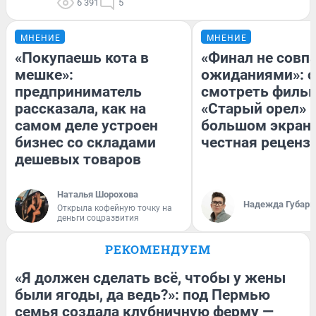
6 391
5
МНЕНИЕ
МНЕНИЕ
«Покупаешь кота в
«Финал не совпа
мешке»:
ожиданиями»: с
предприниматель
смотреть филь
рассказала, как на
«Старый орел» 
самом деле устроен
большом экран
бизнес со складами
честная реценз
дешевых товаров
Наталья Шорохова
Надежда Губарь
Открыла кофейную точку на
деньги соцразвития
РЕКОМЕНДУЕМ
«Я должен сделать всё, чтобы у жены
были ягоды, да ведь?»: под Пермью
семья создала клубничную ферму —