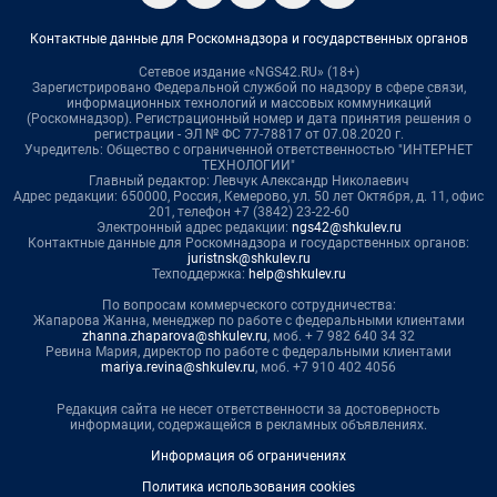
Контактные данные для Роскомнадзора и государственных органов
Сетевое издание «NGS42.RU» (18+)
Зарегистрировано Федеральной службой по надзору в сфере связи,
информационных технологий и массовых коммуникаций
(Роскомнадзор). Регистрационный номер и дата принятия решения о
регистрации - ЭЛ № ФС 77-78817 от 07.08.2020 г.
Учредитель: Общество с ограниченной ответственностью "ИНТЕРНЕТ
ТЕХНОЛОГИИ"
Главный редактор: Левчук Александр Николаевич
Адрес редакции: 650000, Россия, Кемерово, ул. 50 лет Октября, д. 11, офис
201, телефон +7 (3842) 23-22-60
Электронный адрес редакции:
ngs42@shkulev.ru
Контактные данные для Роскомнадзора и государственных органов:
juristnsk@shkulev.ru
Техподдержка:
help@shkulev.ru
По вопросам коммерческого сотрудничества:
Жапарова Жанна, менеджер по работе с федеральными клиентами
zhanna.zhaparova@shkulev.ru
, моб. + 7 982 640 34 32
Ревина Мария, директор по работе с федеральными клиентами
mariya.revina@shkulev.ru
, моб. +7 910 402 4056
Редакция сайта не несет ответственности за достоверность
информации, содержащейся в рекламных объявлениях.
Информация об ограничениях
Политика использования cookies