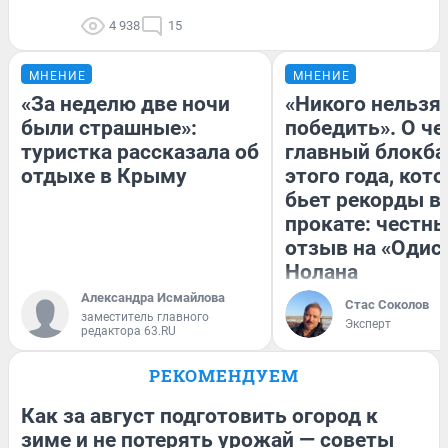
4 938
15
МНЕНИЕ
МНЕНИЕ
«За неделю две ночи
«Никого нельзя
были страшные»:
победить». О ч
туристка рассказала об
главный блокба
отдыхе в Крыму
этого года, кот
бьет рекорды в
прокате: честн
отзыв на «Одис
Нолана
Александра Исмайлова
Стас Соколов
заместитель главного
Эксперт
редактора 63.RU
РЕКОМЕНДУЕМ
Как за август подготовить огород к
зиме и не потерять урожай — советы