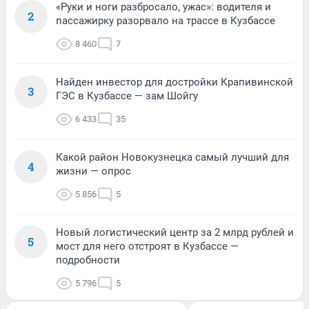
«Руки и ноги разбросало, ужас»: водителя и
2
пассажирку разорвало на трассе в Кузбассе
8 460
7
Найден инвестор для достройки Крапивинской
3
ГЭС в Кузбассе — зам Шойгу
6 433
35
Какой район Новокузнецка самый лучший для
4
жизни — опрос
5 856
5
Новый логистический центр за 2 млрд рублей и
5
мост для него отстроят в Кузбассе —
подробности
5 796
5