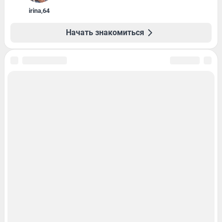
irina
,
64
Начать знакомиться