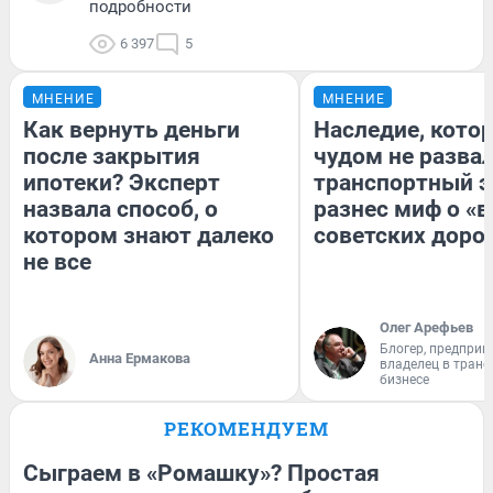
подробности
6 397
5
МНЕНИЕ
МНЕНИЕ
Как вернуть деньги
Наследие, кото
после закрытия
чудом не разва
ипотеки? Эксперт
транспортный э
назвала способ, о
разнес миф о «
котором знают далеко
советских доро
не все
Олег Арефьев
Блогер, предприн
Анна Ермакова
владелец в тран
бизнесе
РЕКОМЕНДУЕМ
Сыграем в «Ромашку»? Простая