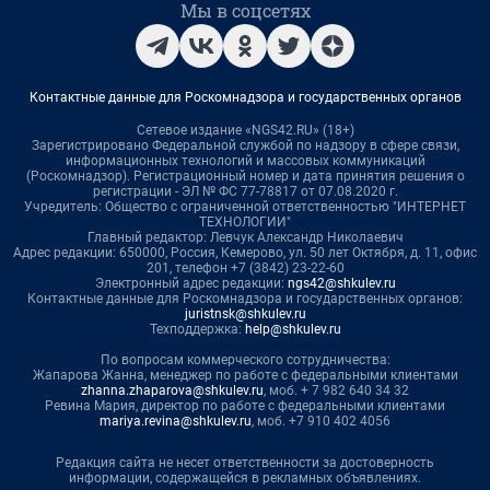
Мы в соцсетях
Контактные данные для Роскомнадзора и государственных органов
Сетевое издание «NGS42.RU» (18+)
Зарегистрировано Федеральной службой по надзору в сфере связи,
информационных технологий и массовых коммуникаций
(Роскомнадзор). Регистрационный номер и дата принятия решения о
регистрации - ЭЛ № ФС 77-78817 от 07.08.2020 г.
Учредитель: Общество с ограниченной ответственностью "ИНТЕРНЕТ
ТЕХНОЛОГИИ"
Главный редактор: Левчук Александр Николаевич
Адрес редакции: 650000, Россия, Кемерово, ул. 50 лет Октября, д. 11, офис
201, телефон +7 (3842) 23-22-60
Электронный адрес редакции:
ngs42@shkulev.ru
Контактные данные для Роскомнадзора и государственных органов:
juristnsk@shkulev.ru
Техподдержка:
help@shkulev.ru
По вопросам коммерческого сотрудничества:
Жапарова Жанна, менеджер по работе с федеральными клиентами
zhanna.zhaparova@shkulev.ru
, моб. + 7 982 640 34 32
Ревина Мария, директор по работе с федеральными клиентами
mariya.revina@shkulev.ru
, моб. +7 910 402 4056
Редакция сайта не несет ответственности за достоверность
информации, содержащейся в рекламных объявлениях.