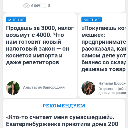
6 069
5
МНЕНИЕ
МНЕНИЕ
Продашь за 3000, налог
«Покупаешь кот
возьмут с 4000. Что
мешке»:
нам готовит новый
предпринимате
налоговый закон — он
рассказала, как
коснется импорта и
самом деле уст
даже репетиторов
бизнес со скла
дешевых товар
Наталья Шорохо
Анастасия Завгородняя
Открыла кофейну
деньги соцразви
РЕКОМЕНДУЕМ
«Кто-то считает меня сумасшедшей».
Екатеринбурженка приютила дома 200