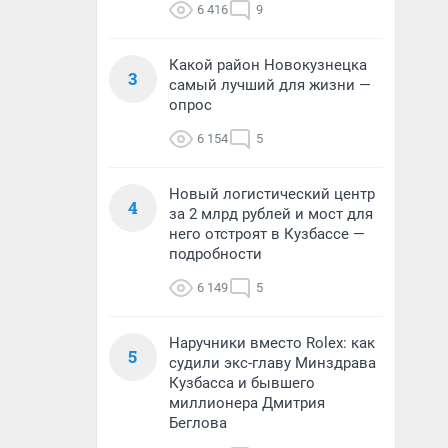
6 416
9
Какой район Новокузнецка
3
самый лучший для жизни —
опрос
6 154
5
Новый логистический центр
4
за 2 млрд рублей и мост для
него отстроят в Кузбассе —
подробности
6 149
5
Наручники вместо Rolex: как
5
судили экс-главу Минздрава
Кузбасса и бывшего
миллионера Дмитрия
Беглова