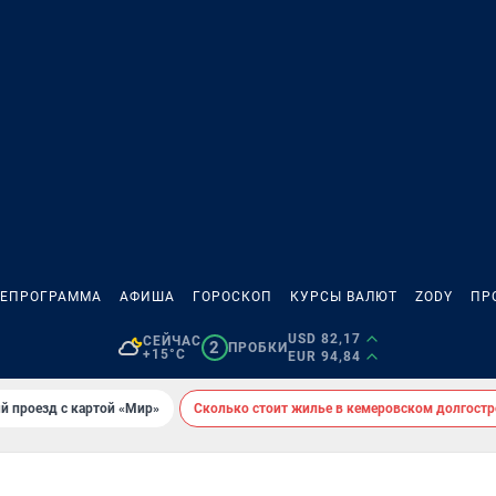
ЛЕПРОГРАММА
АФИША
ГОРОСКОП
КУРСЫ ВАЛЮТ
ZODY
ПР
USD 82,17
СЕЙЧАС
2
ПРОБКИ
+15°C
EUR 94,84
й проезд с картой «Мир»
Сколько стоит жилье в кемеровском долгостр