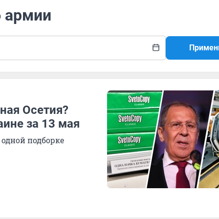
б армии
Примен
ная Осетия?
аине за 13 мая
 одной подборке