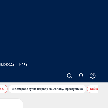
ОМОКОДЫ
ИГРЫ
ое?
В Кемерове сулят награду за «голову» преступника
Бойцовский 