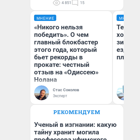
4 851
15
МНЕНИЕ
МНЕНИЕ
«Никого нельзя
Тепло 
победить». О чем
холодн
главный блокбастер
зимой.
этого года, который
ездит н
бьет рекорды в
плюсы 
прокате: честный
отзыв на «Одиссею»
Нолана
Стас Соколов
Д
Эксперт
РЕКОМЕНДУЕМ
Ученый в изгнании: какую
тайну хранит могила
профессора уфимского